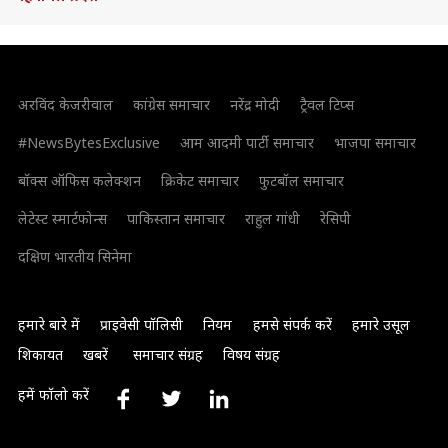
अरविंद केजरीवाल
कांग्रेस समाचार
नरेंद्र मोदी
ट्रैवल टिप्स
#NewsBytesExclusive
आम आदमी पार्टी समाचार
भाजपा समाचार
बॉक्स ऑफिस कलेक्शन
क्रिकेट समाचार
फुटबॉल समाचार
लेटेस्ट स्मार्टफोन्स
पाकिस्तान समाचार
राहुल गांधी
रेसिपी
दक्षिण भारतीय सिनेमा
हमारे बारे में
प्राइवेसी पॉलिसी
नियम
हमसे संपर्क करें
हमारे उसूल
शिकायत
खबरें
समाचार संग्रह
विषय संग्रह
हमें फॉलो करें