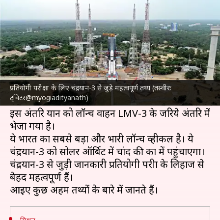
महत्वपूर्ण हैं चंद्रयान-3 से जुड़े ये तथ्य
लेखन
Jul 14, 2023
04:03 pm
राशि
क्या है खबर?
भारतीय अंतरिक्ष अनुसंधान संस्थान (
ISRO
) ने आज दोपहर
2:35 बजे आंध्र प्रदेश के श्रीहरिकोटा से
चंद्रयान-3
मिशन
प्रतियोगी परीक्षा के लिए चंद्रयान-3 से जुड़े महत्वपूर्ण तथ्य (तस्वीरः
ट्विटर@myogiadityanath)
को लॉन्च किया।
इस अंतरिक्ष यान को लॉन्च वाहन LMV-3 के जरिये अंतरिक्ष में
भेजा गया है।
ये भारत का सबसे बड़ा और भारी लॉन्च व्हीकल है। ये
चंद्रयान-3 को सोलर ऑर्बिट में चांद की कक्षा में पहुंचाएगा।
चंद्रयान-3 से जुड़ी जानकारी प्रतियोगी परीक्षा के लिहाज से
बेहद महत्वपूर्ण हैं।