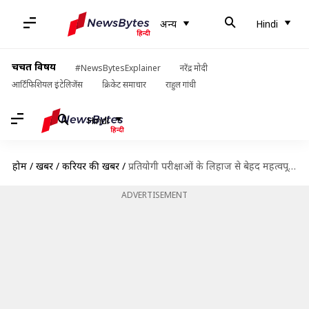
अन्य
Hindi
चर्चित विषय
#NewsBytesExplainer
नरेंद्र मोदी
आर्टिफिशियल इंटेलिजेंस
क्रिकेट समाचार
राहुल गांधी
Hindi
होम
/
खबरें
/
करियर की खबरें
/
प्रतियोगी परीक्षाओं के लिहाज से बेहद महत्वपूर्ण हैं चंद्रयान-3 से जुड़े ये तथ्य
ADVERTISEMENT