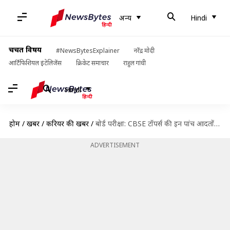
अन्य
Hindi
चर्चित विषय
#NewsBytesExplainer
नरेंद्र मोदी
आर्टिफिशियल इंटेलिजेंस
क्रिकेट समाचार
राहुल गांधी
Hindi
होम
/
खबरें
/
करियर की खबरें
/
बोर्ड परीक्षा: CBSE टॉपर्स की इन पांच आदतों को अपनाकर करें तैयारी
ADVERTISEMENT