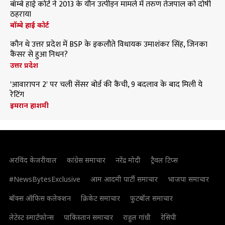
बॉम्बे हाई कोर्ट ने 2013 के यौन उत्पीड़न मामले में तरुण तेजपाल को दोषी
ठहराया
बॉम्बे हाई कोर्ट
कौन थे उत्तर प्रदेश में BSP के इकलौते विधायक उमाशंकर सिंह, जिनका
कैंसर से हुआ निधन?
उत्तर प्रदेश
'आवारापन 2' पर चली सेंसर बोर्ड की कैंची, 9 बदलाव के बाद मिली ये
रेटिंग
इमरान हाशमी
अरविंद केजरीवाल
कांग्रेस समाचार
नरेंद्र मोदी
ट्रैवल टिप्स
#NewsBytesExclusive
आम आदमी पार्टी समाचार
भाजपा समाचार
बॉक्स ऑफिस कलेक्शन
क्रिकेट समाचार
फुटबॉल समाचार
लेटेस्ट स्मार्टफोन्स
पाकिस्तान समाचार
राहुल गांधी
रेसिपी