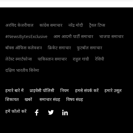
अरविंद केजरीवाल
कांग्रेस समाचार
नरेंद्र मोदी
ट्रैवल टिप्स
#NewsBytesExclusive
आम आदमी पार्टी समाचार
भाजपा समाचार
बॉक्स ऑफिस कलेक्शन
क्रिकेट समाचार
फुटबॉल समाचार
लेटेस्ट स्मार्टफोन्स
पाकिस्तान समाचार
राहुल गांधी
रेसिपी
दक्षिण भारतीय सिनेमा
हमारे बारे में
प्राइवेसी पॉलिसी
नियम
हमसे संपर्क करें
हमारे उसूल
शिकायत
खबरें
समाचार संग्रह
विषय संग्रह
हमें फॉलो करें