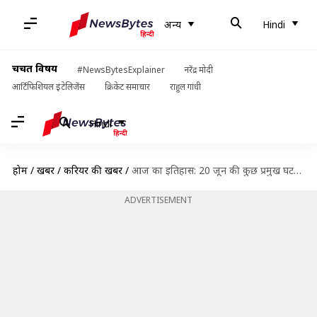
अन्य
Hindi
चर्चित विषय
#NewsBytesExplainer
नरेंद्र मोदी
आर्टिफिशियल इंटेलिजेंस
क्रिकेट समाचार
राहुल गांधी
Hindi
होम
/
खबरें
/
करियर की खबरें
/
आज का इतिहास: 20 जून की कुछ प्रमुख घटनाओं जानें, बढ़ाएं अपनी जनरल नॉलेज
ADVERTISEMENT