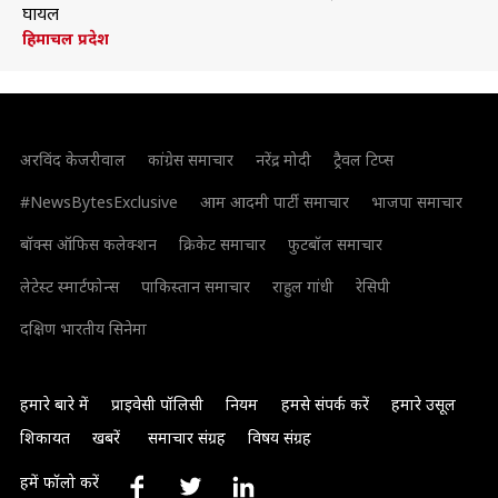
घायल
हिमाचल प्रदेश
अरविंद केजरीवाल
कांग्रेस समाचार
नरेंद्र मोदी
ट्रैवल टिप्स
#NewsBytesExclusive
आम आदमी पार्टी समाचार
भाजपा समाचार
बॉक्स ऑफिस कलेक्शन
क्रिकेट समाचार
फुटबॉल समाचार
लेटेस्ट स्मार्टफोन्स
पाकिस्तान समाचार
राहुल गांधी
रेसिपी
दक्षिण भारतीय सिनेमा
हमारे बारे में
प्राइवेसी पॉलिसी
नियम
हमसे संपर्क करें
हमारे उसूल
शिकायत
खबरें
समाचार संग्रह
विषय संग्रह
हमें फॉलो करें