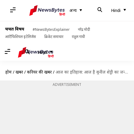
अन्य
Hindi
चर्चित विषय
#NewsBytesExplainer
नरेंद्र मोदी
आर्टिफिशियल इंटेलिजेंस
क्रिकेट समाचार
राहुल गांधी
Hindi
होम
/
खबरें
/
करियर की खबरें
/
आज का इतिहास: आज है सुनील शेट्टी का जन्मदिन, जानें कुछ प्रमुख घटनाएं
ADVERTISEMENT