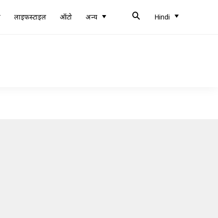
ब
लाइफस्टाइल
ऑटो
अन्य
Hindi