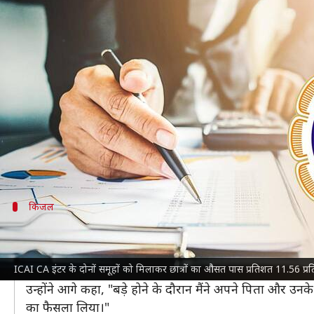
ICAI CA इंटर के नतीजे जारी, कोलकात
लेखन
Feb 27, 2022
05:09 pm
तौसीफ
क्या है खबर?
लंबे इंतजार के बाद
इंस्टीट्यूट ऑफ चार्टर्ड अकाउंटेंट्स ऑफ 
इस परीक्षा में
कोलकाता
की रहने वाली किंजल अजमेरा ने टॉ
सत्र में समूह-I का पास प्रतिशत 21.78 प्रतिशत रहा, वहीं
किंजल
पिता की राह पर चलीं किंजल
ICAI CA टॉप करने वाली किंजल के पिता भी
चार्टर्ड अकाउंटेंट
है
ICAI CA इंटर के दोनों समूहों को मिलाकर छात्रों का औसत पास प्रतिशत 11.56 प्र
उन्होंने
इंडियन एक्सप्रेस
से बात करते हुए कहा कि आज वो जो कुछ भ
उन्होंने आगे कहा, "बड़े होने के दौरान मैंने अपने पिता और उनक
का फैसला लिया।"