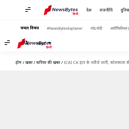
देश
राजनीति
दुनिय
चर्चित विषय
#NewsBytesExplainer
नरेंद्र मोदी
आर्टिफिशियल इ
Hindi
होम
/
खबरें
/
करियर की खबरें
/
ICAI CA इंटर के नतीजे जारी, कोलकाता क