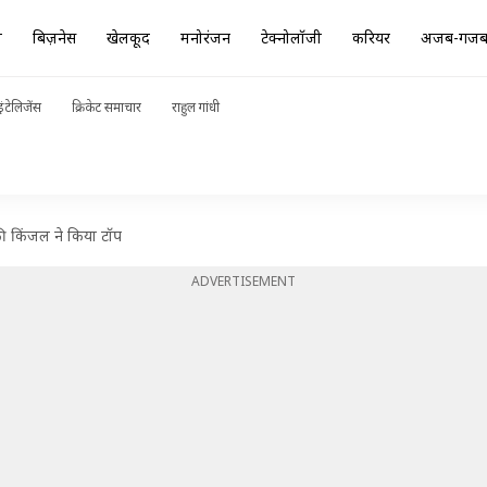
ा
बिज़नेस
खेलकूद
मनोरंजन
टेक्नोलॉजी
करियर
अजब-गज
ंटेलिजेंस
क्रिकेट समाचार
राहुल गांधी
ी किंजल ने किया टॉप
ADVERTISEMENT