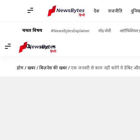
देश
राजनीति
दुनिय
चर्चित विषय
#NewsBytesExplainer
नरेंद्र मोदी
आर्टिफिशियल इ
Hindi
होम
/
खबरें
/
बिज़नेस की खबरें
/
एक जनवरी से काम नहीं करेंगे ये डेबिट और क्