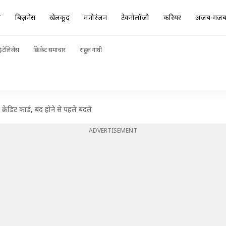
ा
बिज़नेस
खेलकूद
मनोरंजन
टेक्नोलॉजी
करियर
अजब-गज
ंटेलिजेंस
क्रिकेट समाचार
राहुल गांधी
रेडिट कार्ड, बंद होने से पहले बदलें
ADVERTISEMENT