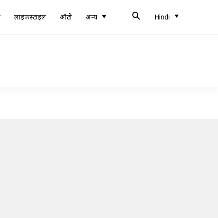
ब
लाइफस्टाइल
ऑटो
अन्य
Hindi