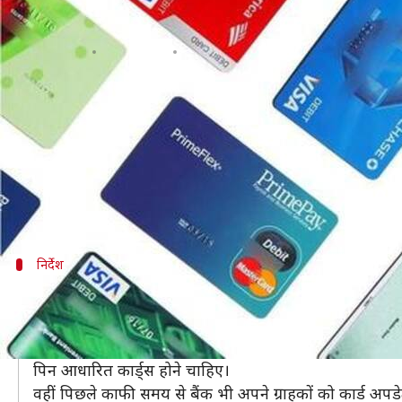
एक जनवरी से काम नहीं करेंगे ये डेबिट और
लेखन
Nov 26, 2018
12:44 pm
प्रमोद कुमार
क्या है खबर?
भारतीय रिज़र्व बैंक (RBI) के निर्देशानुसार, अगले साल 1 जनवरी
पुराने मैग्नेटिक स्ट्रिप कार्ड को इस साल 31 दिसंबर तक 
हालांकि, अभी ग्राहकों को इसे लेकर परेशान होने की जरूरत
निर्देश
3 साल पहले आया था RBI का निर्देश
RBI ने 27 अगस्त 2015 को इस बारे में निर्देश दिया था।
केंद्रीय बैंक ने बैंकों को कार्ड बदलने के इस काम के लिए त
पिन आधारित कार्ड्स होने चाहिए।
वहीं पिछले काफी समय से बैंक भी अपने ग्राहकों को कार्ड अपडे