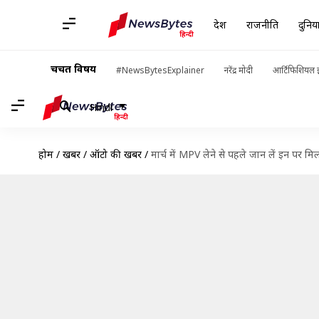
देश
राजनीति
दुनिय
चर्चित विषय
#NewsBytesExplainer
नरेंद्र मोदी
आर्टिफिशियल इ
Hindi
होम
/
खबरें
/
ऑटो की खबरें
/
मार्च में MPV लेने से पहले जान लें इन पर मि