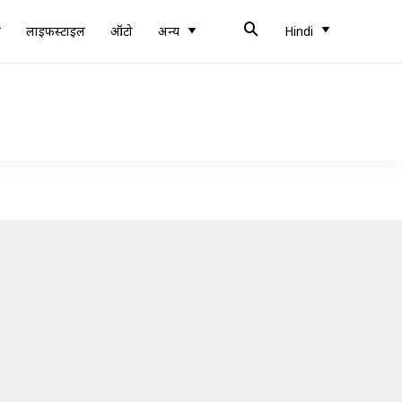
ब
लाइफस्टाइल
ऑटो
अन्य
Hindi