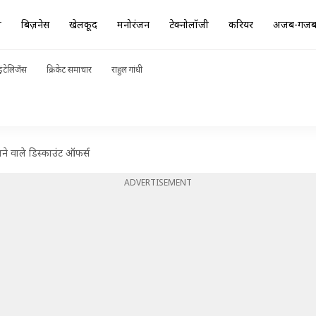
ा
बिज़नेस
खेलकूद
मनोरंजन
टेक्नोलॉजी
करियर
अजब-गज
ंटेलिजेंस
क्रिकेट समाचार
राहुल गांधी
लने वाले डिस्काउंट ऑफर्स
ADVERTISEMENT