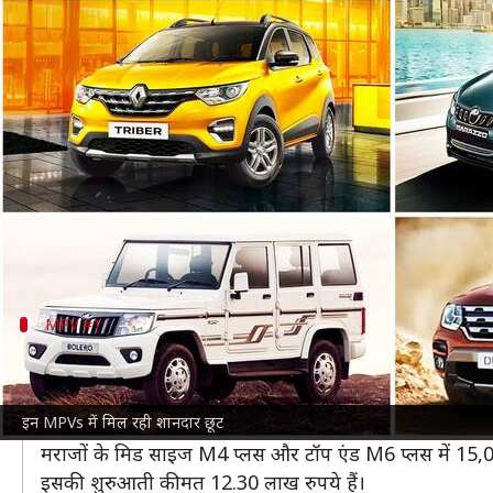
मार्च में MPV लेने से पहले जान लें इन
लेखन
Mar 14, 2022
12:35 pm
सोनाली सिंह
क्या है खबर?
इन दिनों भारत में MPVs गाड़ियों को काफी पसंद किया जा रह
अगर आप अधिक लोगों, ज्यादा स्पेस, बहुत सारे सामान के साथ 
मार्च महीने मे कई
ऑटोमोबाइल
कंपनियां अपनी MPVs पर शा
MPV #1
महिंद्रा मराजो
महिंद्रा अपने मराजो मॉडल पर मार्च में कुल 40,200 रुपये तक 
इन MPVs में मिल रही शानदार छूट
इसमें 20,000 रुपये तक का कैश डिस्काउंट, 15,000 रुपये का 
मराजों के मिड साइज M4 प्लस और टॉप एंड M6 प्लस में 15,00
इसकी शुरुआती कीमत 12.30 लाख रुपये हैं।