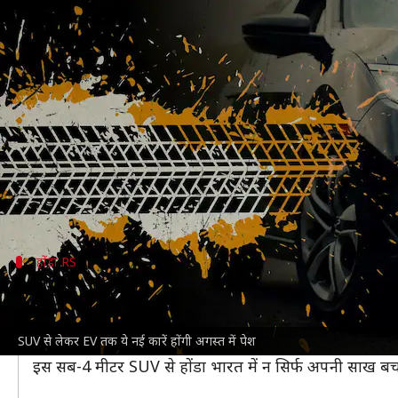
हुंडई स्टारगेजर से लेकर महिंद्रा की EVs 
लेखन
Jun 25, 2022
10:30 pm
देवजीत सिंह
क्या है खबर?
आगामी अगस्त महीने में पांच नई कारों की वैश्विक पेशकश की
जापानी आटोमोबाइल दिग्गज कंपनी होंडा GIIAS ऑटो शो 2022
पेश करेगी।
इनके अलावा महिंद्रा 15 अगस्त के दिन अपनी तीन नई
इलेक्
होंडा RS
होंडा लेकर आ रही नई SUV
होंडा SUV सेगमेंट में अपनी धाक जमाने के लिए कई कारों पर 
SUV से लेकर EV तक ये नई कारें होंगी अगस्त में पेश
इनमें सबसे पहले कंपनी नई होंडा RS को लेकर तैयार है, जिसे अग
इस सब-4 मीटर SUV से होंडा भारत में न सिर्फ अपनी साख बचाएग