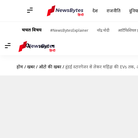
देश
राजनीति
दुनिय
चर्चित विषय
#NewsBytesExplainer
नरेंद्र मोदी
आर्टिफिशियल इ
Hindi
होम
/
खबरें
/
ऑटो की खबरें
/
हुंडई स्टारगेजर से लेकर महिंद्रा की EVs तक, अ