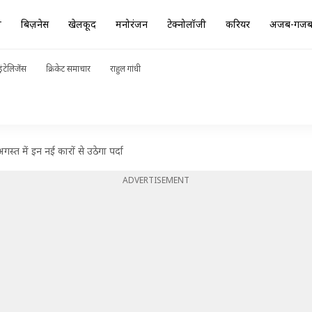
ा
बिज़नेस
खेलकूद
मनोरंजन
टेक्नोलॉजी
करियर
अजब-गज
ंटेलिजेंस
क्रिकेट समाचार
राहुल गांधी
गस्त में इन नई कारों से उठेगा पर्दा
ADVERTISEMENT