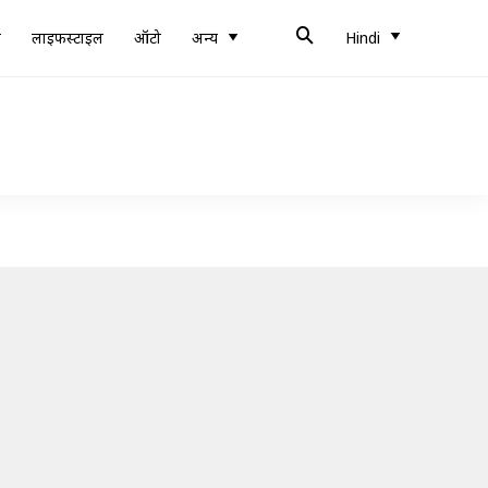
ब
लाइफस्टाइल
ऑटो
अन्य
Hindi