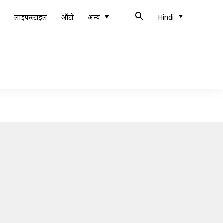
ब
लाइफस्टाइल
ऑटो
अन्य
Hindi