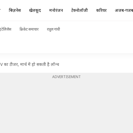
ा
बिज़नेस
खेलकूद
मनोरंजन
टेक्नोलॉजी
करियर
अजब-गज
ंटेलिजेंस
क्रिकेट समाचार
राहुल गांधी
का टीजर, मार्च में हो सकती है लॉन्च
ADVERTISEMENT