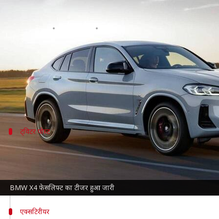
BMW इंडिया ने जारी किया X4 फेसलिफ्ट
लेखन
Feb 24, 2022
11:18 am
सोनाली सिंह
क्या है खबर?
लग्जरी कार निर्माता कंपनी
BMW इंडिया
अपने X लाइनअप मे
हाल में कंपनी ने BMW X4 फेसलिफ्ट SUV का टीजर जारी किया
X4 को बोल्ड लुक दिया गया है। साथ ही
X3 फेसलिफ्ट
ट्विटर पोस्ट
यहां देखें टीजर
It's time to redefine boldness.
#StayTuned
to witness a
pic.twitter.com/8LCDKldtU0
— bmwindia (@bmwindia)
February 23, 2022
BMW X4 फेसलिफ्ट का टीजर हुआ जारी
एक्सटिरीयर