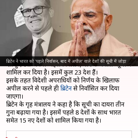
निर्वासन, बाद में अपील' वाले देशों की
सूची में जोड़ा
लेखन
Aug 12, 2025
11:36 am
भारत शर्मा
क्या है खबर?
यूनाइटेड किंगडम (UK)
सरकार ने भारत को बड़ा झटका
ब्रिटेन ने भारत को 'पहले निर्वासन, बाद में अपील' वाले देशों की सूची में जोड़ा
देते हुए उसे अपनी 'पहले निर्वासन, बाद में अपील' सूची में
शामिल कर दिया है। इसमें कुल 23 देश हैं।
इसके तहत विदेशी अपराधियों को निर्णय के खिलाफ
अपील करने से पहले ही
ब्रिटेन
से निर्वासित कर दिया
जाएगा।
ब्रिटेन के गृह मंत्रालय ने कहा है कि सूची का दायरा तीन
गुना बढ़ाया गया है। इसमें पहले 8 देशों के साथ भारत