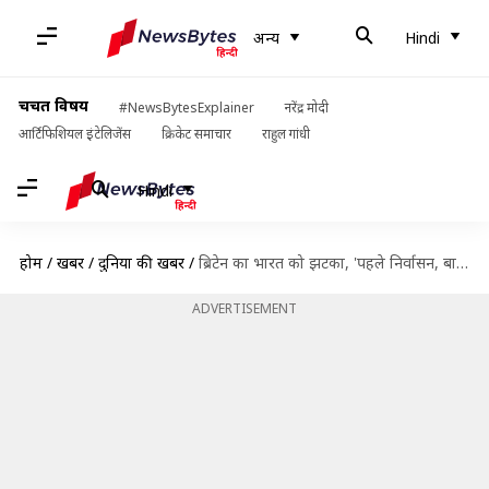
अन्य
Hindi
चर्चित विषय
#NewsBytesExplainer
नरेंद्र मोदी
आर्टिफिशियल इंटेलिजेंस
क्रिकेट समाचार
राहुल गांधी
Hindi
होम
/
खबरें
/
दुनिया की खबरें
/
ब्रिटेन का भारत को झटका, 'पहले निर्वासन, बाद में अपील' वाले देशों की सूची में जोड़ा
ADVERTISEMENT