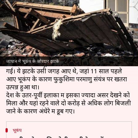
लोगों की मौत, 90 घायल
लेखन
Mar 17, 2022
02:09 pm
प्रमोद कुमार
क्या है खबर?
बुधवार रात
जापान
में आए जोरदार भूकंप के कारण दो
लोगों की मौत हो गई है।
जापान में भूकंप के जोरदार झटके
रिक्टर स्केल पर भूकंप के झटकों के तीव्रता 7.3 मापी
गई। ये झटके उसी जगह आए थे, जहां 11 साल पहले
आए भूकंप के कारण फुकुशिमा परमाणु संयंत्र पर खतरा
उत्पन्न हुआ था।
देश के उतर-पूर्वी इलाकों में इसका ज्यादा असर देखने को
मिला और यहां रहने वाले दो करोड़ से अधिक लोग बिजली
भूकंप