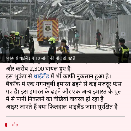
हालात और क्या वहां की यात्रा करना
सुरक्षित है?
लेखन
Mar 29, 2025
05:59 pm
आबिद खान
क्या है खबर?
28 मार्च को आए 7.7 तीव्रता के भूकंप ने
म्यांमार
में
भूकंप से थाईलैंड में 10 लोगों की मौत हो गई है
तबाही मचा दी है। वहां 1,000 से ज्यादा लोग मारे गए हैं
और करीब 2,300 घायल हुए हैं।
इस भूकंप से
थाईलैंड
में भी काफी नुकसान हुआ है।
बैंकॉक में एक गगनचुंबी इमारत ढहने से कई मजदूर फंस
गए हैं। इस इमारत के ढहने और एक अन्य इमारत के पूल
में से पानी निकलने का वीडियो वायरल हो रहा है।
मौत