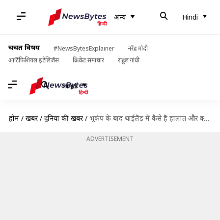
अन्य
Hindi
चर्चित विषय
#NewsBytesExplainer
नरेंद्र मोदी
आर्टिफिशियल इंटेलिजेंस
क्रिकेट समाचार
राहुल गांधी
Hindi
होम
/
खबरें
/
दुनिया की खबरें
/
भूकंप के बाद थाईलैंड में कैसे हैं हालात और क्या वहां की यात्रा करना सुरक्षित है?
ADVERTISEMENT