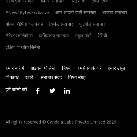
अरविंद केजरीवाल
कांग्रेस समाचार
नरेंद्र मोदी
ट्रैवल टिप्स
#NewsBytesExclusive
आम आदमी पार्टी समाचार
भाजपा समाचार
बॉक्स ऑफिस कलेक्शन
क्रिकेट समाचार
फुटबॉल समाचार
लेटेस्ट स्मार्टफोन्स
पाकिस्तान समाचार
राहुल गांधी
रेसिपी
दक्षिण भारतीय सिनेमा
हमारे बारे में
प्राइवेसी पॉलिसी
नियम
हमसे संपर्क करें
हमारे उसूल
शिकायत
खबरें
समाचार संग्रह
विषय संग्रह
हमें फॉलो करें
All rights reserved © Candela Labs Private Limited 2026