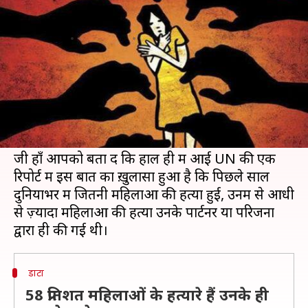
जानने वाले साबित हो रहे हैं जानलेवा
लेखन
Nov 27, 2018
07:31 pm
प्रमोद कुमार
क्या है खबर?
अब तक महिलाओं के लिए उनके घर को ही सबसे
सुरक्षित जगह माना जाता था, लेकिन संयुक्त राष्ट्र (UN)
की एक रिपोर्ट ने इस भ्रम को तोड़ दिया है।
जी हाँ आपको बता दें कि हाल ही में आई UN की एक
रिपोर्ट में इस बात का ख़ुलासा हुआ है कि पिछले साल
दुनियाभर में जितनी महिलाओं की हत्या हुई, उनमें से आधी
से ज़्यादा महिलाओं की हत्या उनके पार्टनर या परिजनों
डाटा
58 प्रतिशत महिलाओं के हत्यारे हैं उनके ही