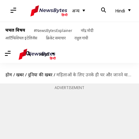
अन्य
Hindi
चर्चित विषय
#NewsBytesExplainer
नरेंद्र मोदी
आर्टिफिशियल इंटेलिजेंस
क्रिकेट समाचार
राहुल गांधी
Hindi
होम
/
खबरें
/
दुनिया की खबरें
/
महिलाओं के लिए उनके ही घर और जानने वाले साबित हो रहे हैं जानलेवा
ADVERTISEMENT