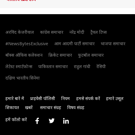
अरविंद केजरीवाल
कांग्रेस समाचार
नरेंद्र मोदी
ट्रैवल टिप्स
#NewsBytesExclusive
आम आदमी पार्टी समाचार
भाजपा समाचार
बॉक्स ऑफिस कलेक्शन
क्रिकेट समाचार
फुटबॉल समाचार
लेटेस्ट स्मार्टफोन्स
पाकिस्तान समाचार
राहुल गांधी
रेसिपी
दक्षिण भारतीय सिनेमा
हमारे बारे में
प्राइवेसी पॉलिसी
नियम
हमसे संपर्क करें
हमारे उसूल
शिकायत
खबरें
समाचार संग्रह
विषय संग्रह
हमें फॉलो करें