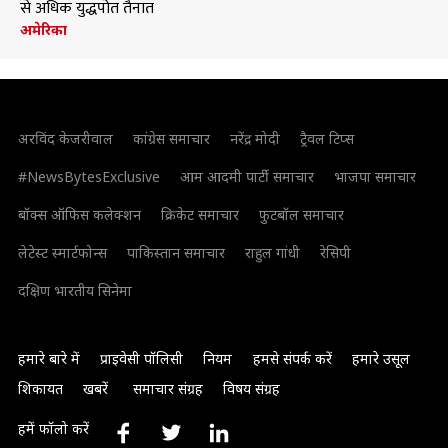
से अधिक युद्धपोत तैनात
अमेरिका
अरविंद केजरीवाल
कांग्रेस समाचार
नरेंद्र मोदी
ट्रैवल टिप्स
#NewsBytesExclusive
आम आदमी पार्टी समाचार
भाजपा समाचार
बॉक्स ऑफिस कलेक्शन
क्रिकेट समाचार
फुटबॉल समाचार
लेटेस्ट स्मार्टफोन्स
पाकिस्तान समाचार
राहुल गांधी
रेसिपी
दक्षिण भारतीय सिनेमा
हमारे बारे में
प्राइवेसी पॉलिसी
नियम
हमसे संपर्क करें
हमारे उसूल
शिकायत
खबरें
समाचार संग्रह
विषय संग्रह
हमें फॉलो करें