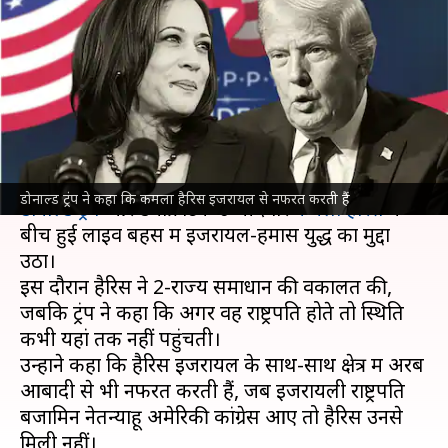
हैरिस इजरायल और अरब से नफरत
करती हैं
लेखन
Sep 11, 2024
10:05 am
गजेंद्र
क्या है खबर?
अमेरिका में राष्ट्रपति चुनाव के लिए रिपब्लिकन उम्मीदवार
डोनाल्ड ट्रंप ने कहा कि कमला हैरिस इजरायल से नफरत करती हैं
डोनाल्ड ट्रंप
और डेमोक्रेटिक उम्मीदवार
कमला हैरिस
के
बीच हुई लाइव बहस में इजरायल-हमास युद्ध का मुद्दा
उठा।
इस दौरान हैरिस ने 2-राज्य समाधान की वकालत की,
जबकि ट्रंप ने कहा कि अगर वह राष्ट्रपति होते तो स्थिति
कभी यहां तक नहीं पहुंचती।
उन्होंने कहा कि हैरिस इजरायल के साथ-साथ क्षेत्र में अरब
आबादी से भी नफरत करती हैं, जब इजरायली राष्ट्रपति
बेंजामिन नेतन्याहू अमेरिकी कांग्रेस आए तो हैरिस उनसे