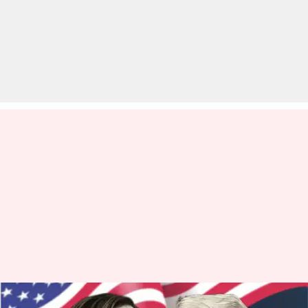
अमेरिका: डोनाल्ड ट्रंप बोले- कमला