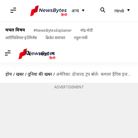
अन्य
Hindi
चर्चित विषय
#NewsBytesExplainer
नरेंद्र मोदी
आर्टिफिशियल इंटेलिजेंस
क्रिकेट समाचार
राहुल गांधी
Hindi
होम
/
खबरें
/
दुनिया की खबरें
/
अमेरिका: डोनाल्ड ट्रंप बोले- कमला हैरिस इजरायल और अरब से नफरत करती हैं
ADVERTISEMENT