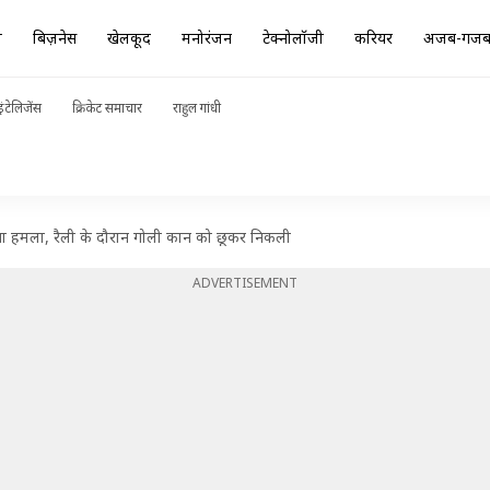
ा
बिज़नेस
खेलकूद
मनोरंजन
टेक्नोलॉजी
करियर
अजब-गज
ंटेलिजेंस
क्रिकेट समाचार
राहुल गांधी
जानलेवा हमला, रैली के दौरान गोली कान को छूकर निकली
ADVERTISEMENT