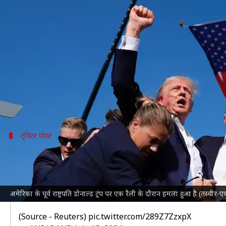
पूर्व अमेरिकी राष्ट्रपति डोनाल्ड ट्रं
लेखन
संपादन
Jul 14, 2024
09:19 am
Manoj Panchal
आबिद खान
क्या है खबर?
अमेरिका
के पूर्व राष्ट्रपति और रिपब्लिकन उम्मीदवार
डोनाल्ड ट
गोली उनके कान को छूकर गई है, जिससे वे घायल हो गए हैं।
ट्विटर पोस्ट
सामने आया घटना का वीडियो
#WATCH
| Gunfire at Donald Trump's rally in Butler, 
"The former President is safe and further information 
अमेरिका के पूर्व राष्ट्रपति डोनाल्ड ट्रंप पर एक रैली के दौरान हमला हुआ है (तस्
(Source - Reuters)
pic.twitter.com/289Z7ZzxpX