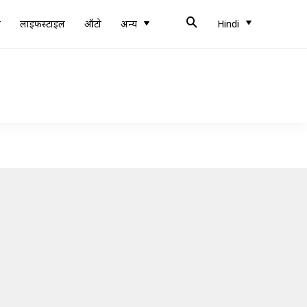
ब
लाइफस्टाइल
ऑटो
अन्य
Hindi