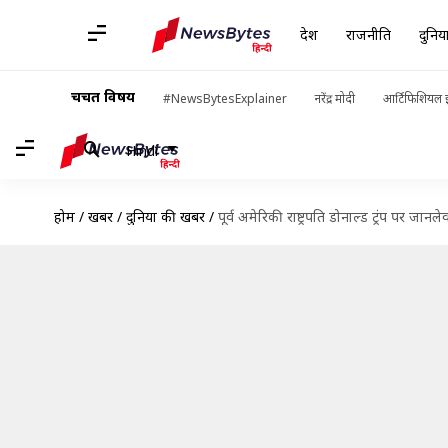
देश
राजनीति
दुनिय
चर्चित विषय
#NewsBytesExplainer
नरेंद्र मोदी
आर्टिफिशियल इ
Hindi
होम
/
खबरें
/
दुनिया की खबरें
/
पूर्व अमेरिकी राष्ट्रपति डोनाल्ड ट्रंप पर 