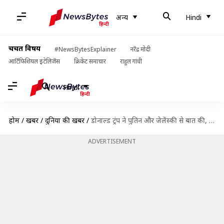
अन्य
Hindi
चर्चित विषय
#NewsBytesExplainer
नरेंद्र मोदी
आर्टिफिशियल इंटेलिजेंस
क्रिकेट समाचार
राहुल गांधी
Hindi
होम
/
खबरें
/
दुनिया की खबरें
/
डोनाल्ड ट्रंप ने पुतिन और जेलेंस्की से बात की, यूक्रेन युद्ध में मध्यस्थता का दिया प्रस्ताव
ADVERTISEMENT