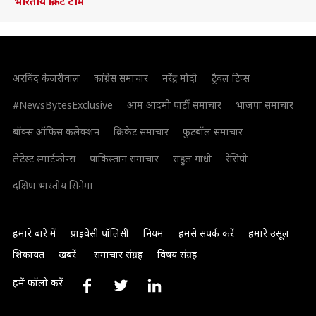
भारतीय क्रिकेट टीम
अरविंद केजरीवाल
कांग्रेस समाचार
नरेंद्र मोदी
ट्रैवल टिप्स
#NewsBytesExclusive
आम आदमी पार्टी समाचार
भाजपा समाचार
बॉक्स ऑफिस कलेक्शन
क्रिकेट समाचार
फुटबॉल समाचार
लेटेस्ट स्मार्टफोन्स
पाकिस्तान समाचार
राहुल गांधी
रेसिपी
दक्षिण भारतीय सिनेमा
हमारे बारे में
प्राइवेसी पॉलिसी
नियम
हमसे संपर्क करें
हमारे उसूल
शिकायत
खबरें
समाचार संग्रह
विषय संग्रह
हमें फॉलो करें