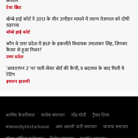
कप्तान
टेस्ट क्रिकेट
बॉम्बे हाई कोर्ट ने 2013 के यौन उत्पीड़न मामले में तरुण तेजपाल को दोषी
ठहराया
बॉम्बे हाई कोर्ट
कौन थे उत्तर प्रदेश में BSP के इकलौते विधायक उमाशंकर सिंह, जिनका
कैंसर से हुआ निधन?
उत्तर प्रदेश
'आवारापन 2' पर चली सेंसर बोर्ड की कैंची, 9 बदलाव के बाद मिली ये
रेटिंग
इमरान हाशमी
अरविंद केजरीवाल
कांग्रेस समाचार
नरेंद्र मोदी
ट्रैवल टिप्स
#NewsBytesExclusive
आम आदमी पार्टी समाचार
भाजपा समाचार