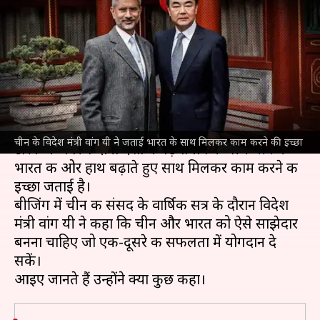
जताई साथ मिलकर काम करने की
इच्छा
लेखन
Mar 07, 2025
03:51 pm
भारत शर्मा
क्या है खबर?
अमेरिका
की ओर से चीनी उत्पादों पर लगाए गए व्यापक
चीन के विदेश मंत्री वांग यी ने जताई भारत के साथ मिलकर काम करने की इच्छा
टैरिफ के कारण दोनों देशों में बढ़े तनाव के बीच
चीन
ने
भारत की ओर हाथ बढ़ाते हुए साथ मिलकर काम करने की
इच्छा जताई है।
बीजिंग में चीन की संसद के वार्षिक सत्र के दौरान विदेश
मंत्री वांग यी ने कहा कि चीन और भारत को ऐसे साझेदार
बनना चाहिए जो एक-दूसरे की सफलता में योगदान दे
सकें।