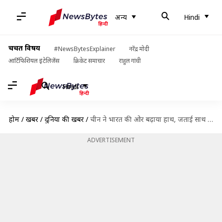
अन्य
Hindi
चर्चित विषय
#NewsBytesExplainer
नरेंद्र मोदी
आर्टिफिशियल इंटेलिजेंस
क्रिकेट समाचार
राहुल गांधी
Hindi
होम
/
खबरें
/
दुनिया की खबरें
/
चीन ने भारत की ओर बढ़ाया हाथ, जताई साथ मिलकर काम करने की इच्छा
ADVERTISEMENT