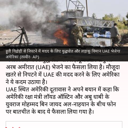
युद्धपोत और लड़ाकू विमान UAE
भेजेगा अमेरिका
लेखन
Feb 02, 2022
01:28 pm
मुकुल तोमर
क्या है खबर?
हूती विद्रोही से निपटने में मदद के लिए युद्धपोत और लड़ाकू विमान UAE भेजेगा
यमन के
हूती विद्रोहियों
के मिसाइल हमलों को देखते हुए
अमेरिका (तस्वीर- AP)
अमेरिका
ने अपने युद्धपोत और लड़ाकू विमान संयुक्त
अरब अमीरात (UAE) भेजने का फैसला लिया है। मौजूदा
खतरे से निपटने में UAE की मदद करने के लिए अमेरिका
ने ये कदम उठाया है।
UAE स्थित अमेरिकी दूतावास ने अपने बयान में कहा कि
अमेरिकी रक्षा मंत्री लॉयड ऑस्टिन और अबू धाबी के
युवराज मोहम्मद बिन जायद अल-नाहयान के बीच फोन