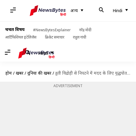
अन्य
Hindi
चर्चित विषय
#NewsBytesExplainer
नरेंद्र मोदी
आर्टिफिशियल इंटेलिजेंस
क्रिकेट समाचार
राहुल गांधी
Hindi
होम
/
खबरें
/
दुनिया की खबरें
/
हूती विद्रोही से निपटने में मदद के लिए युद्धपोत और लड़ाकू विमान UAE भेजेगा अमेरिका
ADVERTISEMENT