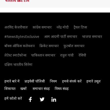
भारतीय क्रिकेट टीम
अरविंद केजरीवाल
कांग्रेस समाचार
नरेंद्र मोदी
ट्रैवल टिप्स
#NewsBytesExclusive
आम आदमी पार्टी समाचार
भाजपा समाचार
बॉक्स ऑफिस कलेक्शन
क्रिकेट समाचार
फुटबॉल समाचार
लेटेस्ट स्मार्टफोन्स
पाकिस्तान समाचार
राहुल गांधी
रेसिपी
दक्षिण भारतीय सिनेमा
हमारे बारे में
प्राइवेसी पॉलिसी
नियम
हमसे संपर्क करें
हमारे उसूल
शिकायत
खबरें
समाचार संग्रह
विषय संग्रह
हमें फॉलो करें