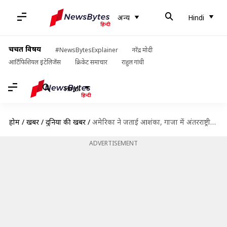
अन्य
Hindi
चर्चित विषय
#NewsBytesExplainer
नरेंद्र मोदी
आर्टिफिशियल इंटेलिजेंस
क्रिकेट समाचार
राहुल गांधी
Hindi
होम
/
खबरें
/
दुनिया की खबरें
/
अमेरिका ने जताई आशंका, गाजा में अंतरराष्ट्रीय मानवाधिकार नियमों का उल्लंघन कर रहा इजरायल
ADVERTISEMENT