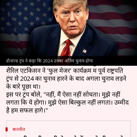
फिर नहीं लेंगे डोनाल्ड ट्रंप, कही ये बात
लेखन
Sep 23, 2024
10:52 am
गजेंद्र
क्या है खबर?
अमेरिका
में राष्ट्रपति चुनाव की दौड़ में शामिल 78 वर्षीय
रिपब्लिकन उम्मीदवार
डोनाल्ड ट्रंप
ने कहा कि अगर वह 5
डोनाल्ड ट्रंप ने कहा कि 2024 उनका अंतिम चुनाव होगा
नवंबर का चुनाव हारते हैं तो अगली बार चुनाव नहीं लड़ेंगे।
शैरिल एटकिसन ने 'फुल मेजर' कार्यक्रम में पूर्व राष्ट्रपति
ट्रंप से 2024 का चुनाव हारने के बाद अगला चुनाव लड़ने
के बारे पूछा था।
इस पर ट्रंप बोले, "नहीं, मैं ऐसा नहीं सोचता। मुझे नहीं
लगता कि ये होगा। मुझे ऐसा बिल्कुल नहीं लगता। उम्मीद
बातचीत