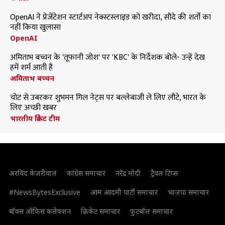
OpenAI ने प्रेजेंटेशन स्टार्टअप नेक्स्टस्लाइड को खरीदा, सौदे की शर्तों का
नहीं किया खुलासा
OpenAI
अमिताभ बच्चन के 'तूफानी जोश' पर 'KBC' के निर्देशक बोले- उन्हें देख
हमें शर्म आती है
अमिताभ बच्चन
चोट से उबरकर शुभमन गिल नेट्स पर बल्लेबाजी ले लिए लौटे, भारत के
लिए अच्छी खबर
भारतीय क्रिकेट टीम
अरविंद केजरीवाल
कांग्रेस समाचार
नरेंद्र मोदी
ट्रैवल टिप्स
#NewsBytesExclusive
आम आदमी पार्टी समाचार
भाजपा समाचार
बॉक्स ऑफिस कलेक्शन
क्रिकेट समाचार
फुटबॉल समाचार