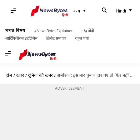
अन्य
Hindi
चर्चित विषय
#NewsBytesExplainer
नरेंद्र मोदी
आर्टिफिशियल इंटेलिजेंस
क्रिकेट समाचार
राहुल गांधी
Hindi
होम
/
खबरें
/
दुनिया की खबरें
/
अमेरिका: इस बार चुनाव हार गए तो फिर नहीं लेंगे डोनाल्ड ट्रंप, कही ये बात
ADVERTISEMENT