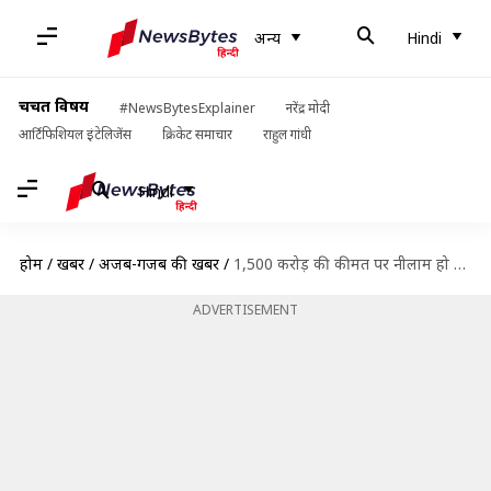
अन्य
Hindi
चर्चित विषय
#NewsBytesExplainer
नरेंद्र मोदी
आर्टिफिशियल इंटेलिजेंस
क्रिकेट समाचार
राहुल गांधी
Hindi
होम
/
खबरें
/
अजब-गजब की खबरें
/
1,500 करोड़ की कीमत पर नीलाम हो सकता है यह कला संग्रह, जानिए क्या है खासियत
ADVERTISEMENT