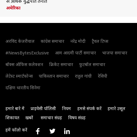
से अधिक युद्धपोत तैनात
अमेरिका
अरविंद केजरीवाल
कांग्रेस समाचार
नरेंद्र मोदी
ट्रैवल टिप्स
#NewsBytesExclusive
आम आदमी पार्टी समाचार
भाजपा समाचार
बॉक्स ऑफिस कलेक्शन
क्रिकेट समाचार
फुटबॉल समाचार
लेटेस्ट स्मार्टफोन्स
पाकिस्तान समाचार
राहुल गांधी
रेसिपी
दक्षिण भारतीय सिनेमा
हमारे बारे में
प्राइवेसी पॉलिसी
नियम
हमसे संपर्क करें
हमारे उसूल
शिकायत
खबरें
समाचार संग्रह
विषय संग्रह
हमें फॉलो करें