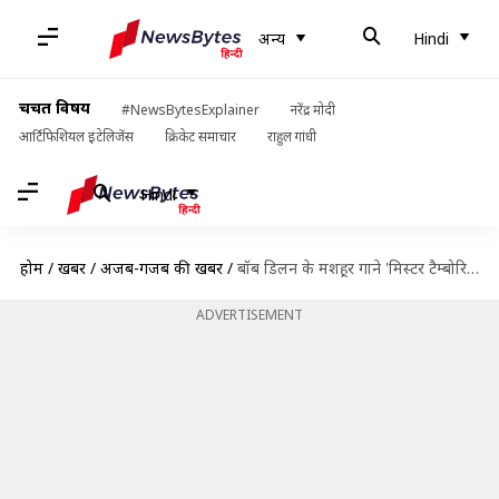
अन्य
Hindi
चर्चित विषय
#NewsBytesExplainer
नरेंद्र मोदी
आर्टिफिशियल इंटेलिजेंस
क्रिकेट समाचार
राहुल गांधी
Hindi
होम
/
खबरें
/
अजब-गजब की खबरें
/
बॉब डिलन के मशहूर गाने 'मिस्टर टैम्बोरिन मैन' की लिखित लिरिक्स हुई नीलाम, करोड़ों में कीमत
ADVERTISEMENT