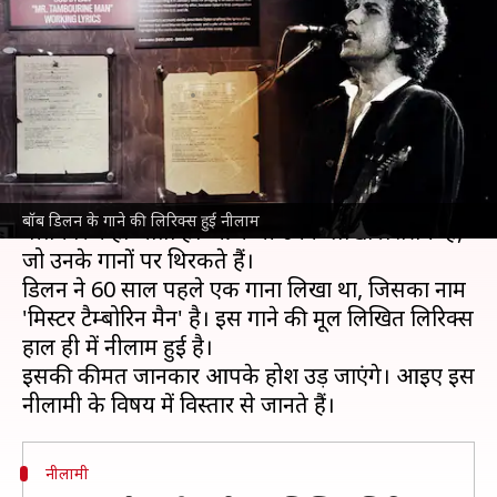
टैम्बोरिन मैन' की लिखित लिरिक्स हुई
नीलाम, करोड़ों में कीमत
लेखन
Jan 20, 2025
12:48 pm
सयाली
क्या है खबर?
बॉब डिलन
अमेरिका
के मशरूर गायक हैं, जिन्हें सबसे महान
बॉब डिलन के गाने की लिरिक्स हुई नीलाम
गीतकार कहा जाता है। आज भी उनके लाखों प्रशंसक हैं,
जो उनके गानों पर थिरकते हैं।
डिलन ने 60 साल पहले एक गाना लिखा था, जिसका नाम
'मिस्टर टैम्बोरिन मैन' है। इस गाने की मूल लिखित लिरिक्स
हाल ही में नीलाम हुई है।
इसकी कीमत जानकार आपके होश उड़ जाएंगे। आइए इस
नीलामी