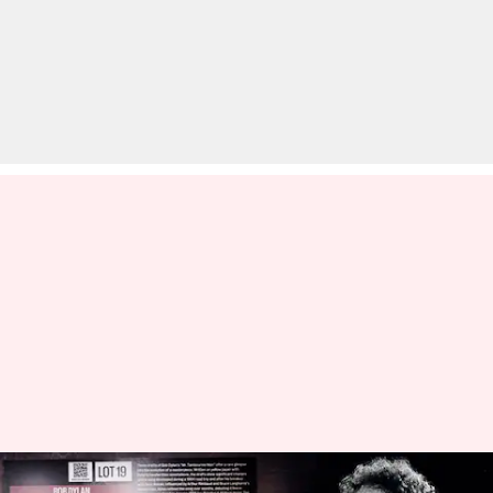
बॉब डिलन के मशहूर गाने 'मिस्टर