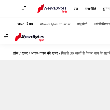
देश
राजनीति
दुनिय
चर्चित विषय
#NewsBytesExplainer
नरेंद्र मोदी
आर्टिफिशियल इ
Hindi
होम
/
खबरें
/
अजब-गजब की खबरें
/
पिछले 30 सालों से केवल चाय के सहारे