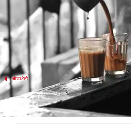
पिछले 30 सालों से केवल चाय के सहारे 
लेखन
Jan 14, 2019
04:38 pm
प्रदीप मौर्य
क्या है खबर?
यह दुनिया बड़ी और विविधता से भरी हुई है। यहाँ न केवल आ
हर किसी की कोई न कोई ख़ासियत होती है। आज हम एक ऐसी ही 
जीवनशैली
'चाय वाली चाची' के नाम से जानते हैं लोग
जानकारी के अनुसार छत्तीसगढ़ के कोरिया जिले की बरदिया गाँव 
इनके बारे में कहा जाता है कि जब ये 11 साल की थीं तभी इन्ह
इसके बाद से इन्होंने कभी चाय के अलावा कोई और चीज़ ग्रहण 