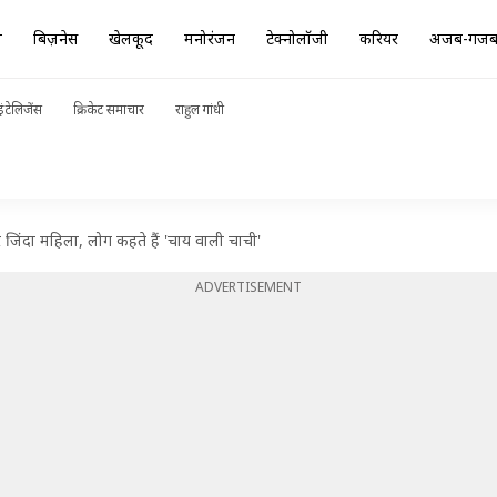
ा
बिज़नेस
खेलकूद
मनोरंजन
टेक्नोलॉजी
करियर
अजब-गज
ंटेलिजेंस
क्रिकेट समाचार
राहुल गांधी
 जिंदा महिला, लोग कहते हैं 'चाय वाली चाची'
ADVERTISEMENT