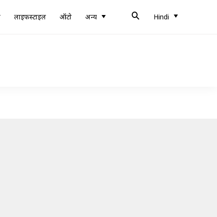
ब
लाइफस्टाइल
ऑटो
अन्य
Hindi