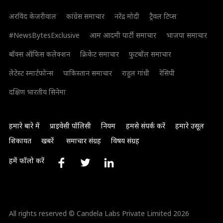
अरविंद केजरीवाल
कांग्रेस समाचार
नरेंद्र मोदी
ट्रैवल टिप्स
#NewsBytesExclusive
आम आदमी पार्टी समाचार
भाजपा समाचार
बॉक्स ऑफिस कलेक्शन
क्रिकेट समाचार
फुटबॉल समाचार
लेटेस्ट स्मार्टफोन्स
पाकिस्तान समाचार
राहुल गांधी
रेसिपी
दक्षिण भारतीय सिनेमा
हमारे बारे में
प्राइवेसी पॉलिसी
नियम
हमसे संपर्क करें
हमारे उसूल
शिकायत
खबरें
समाचार संग्रह
विषय संग्रह
हमें फॉलो करें
All rights reserved © Candela Labs Private Limited 2026