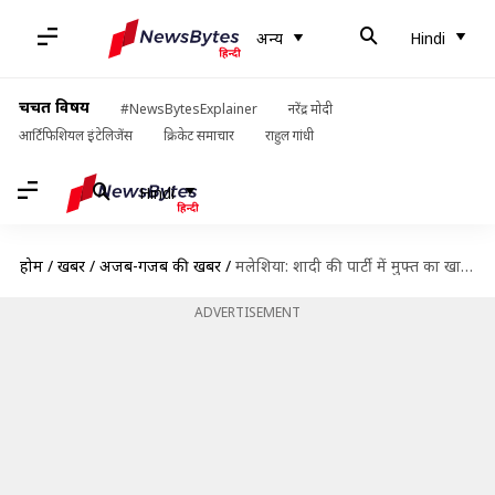
अन्य
Hindi
चर्चित विषय
#NewsBytesExplainer
नरेंद्र मोदी
आर्टिफिशियल इंटेलिजेंस
क्रिकेट समाचार
राहुल गांधी
Hindi
होम
/
खबरें
/
अजब-गजब की खबरें
/
मलेशिया: शादी की पार्टी में मुफ्त का खाना खाने पहुंचे बिन बुलाए मेहमान, मचा दी तबाही
ADVERTISEMENT