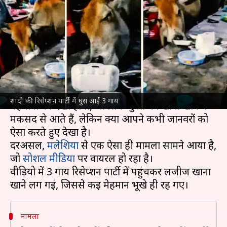
खाना खाने पहुंचे बिन बुलाए मेहमान,
मचा दी तबाही
लेखन
Jul 02, 2023
10:52 am
गौसिया
क्या है खबर?
अभी तक आपने कई शादी की पार्टियों में ऐसे बिन बुलाए
शादी की रिसेप्शन पार्टी में घुस आईं 3 गाय
मेहमानों को देखा होगा, जो सिर्फ मुफ्त का खाना खाने के
मकसद से आते हैं, लेकिन क्या आपने कभी जानवरों को
ऐसा करते हुए देखा है।
दरअसल,
मलेशिया
से एक ऐसा ही मामला सामने आया है,
जो
सोशल मीडिया
पर वायरल हो रहा है।
वीडियो में 3 गाय रिसेप्शन पार्टी में पहुंचकर लजीज खाना
मामला