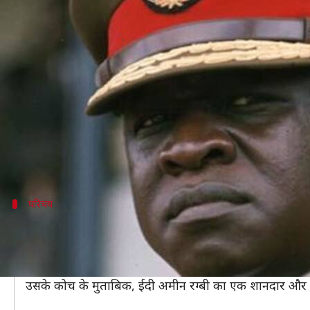
सबसे क्रूर और निर्दयी तानाशाह था ईदी
लेखन
Feb 14, 2020
06:50 pm
अंजली
क्या है खबर?
दुनिया के इतिहास में कई लोगों के नाम दर्ज हैं, जिनमें से कु
ऐसे में आज हम आपको एक ऐसे शख्स के बारे में बताने जा रहे ह
दरअसल, हम बात कर रहे हैं युगांडा के तानाशाह ईदी अमीन क
परिचय
रग्बी का एक शानदार खिलाड़ी था ईदी अमीन
शक्तिशाली शरीर की वजह से ईदी अमीन 1951 से 1960 तक युगा
इसके अलावा ईदी एक खतरनाक रग्बी फॉरवर्ड भी था क्योंकि वो
उसके कोच के मुताबिक, ईदी अमीन रग्बी का एक शानदार और अच