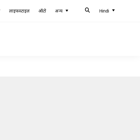
ब
लाइफस्टाइल
ऑटो
अन्य
Hindi