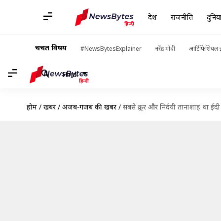
देश
राजनीति
दुनिय
चर्चित विषय
#NewsBytesExplainer
नरेंद्र मोदी
आर्टिफिशियल इ
Hindi
होम
/
खबरें
/
अजब-गजब की खबरें
/
सबसे क्रूर और निर्दयी तानाशाह था ईद