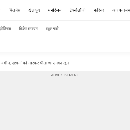
ा
बिज़नेस
खेलकूद
मनोरंजन
टेक्नोलॉजी
करियर
अजब-गज
ंटेलिजेंस
क्रिकेट समाचार
राहुल गांधी
ी अमीन, दुश्मनों को मारकर पीता था उनका खून
ADVERTISEMENT