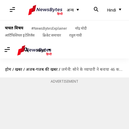
अन्य
Hindi
चर्चित विषय
#NewsBytesExplainer
नरेंद्र मोदी
आर्टिफिशियल इंटेलिजेंस
क्रिकेट समाचार
राहुल गांधी
Hindi
होम
/
खबरें
/
अजब-गजब की खबरें
/
जर्मनी: सोने के व्यापारी ने बनाया 46 करोड़ रुपये की कीमत का क्रिसमस ट्री
ADVERTISEMENT