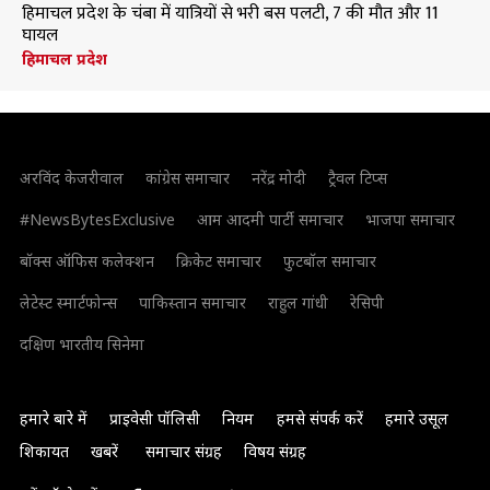
हिमाचल प्रदेश के चंबा में यात्रियों से भरी बस पलटी, 7 की मौत और 11
घायल
हिमाचल प्रदेश
अरविंद केजरीवाल
कांग्रेस समाचार
नरेंद्र मोदी
ट्रैवल टिप्स
#NewsBytesExclusive
आम आदमी पार्टी समाचार
भाजपा समाचार
बॉक्स ऑफिस कलेक्शन
क्रिकेट समाचार
फुटबॉल समाचार
लेटेस्ट स्मार्टफोन्स
पाकिस्तान समाचार
राहुल गांधी
रेसिपी
दक्षिण भारतीय सिनेमा
हमारे बारे में
प्राइवेसी पॉलिसी
नियम
हमसे संपर्क करें
हमारे उसूल
शिकायत
खबरें
समाचार संग्रह
विषय संग्रह