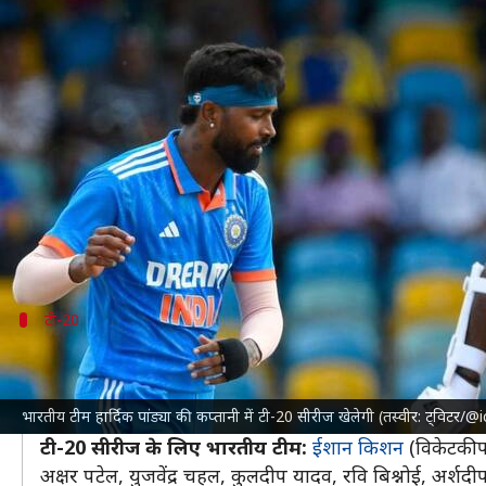
वेस्टइंडीज बनाम भारत: टी-20 सीरीज क
लेखन
Aug 01, 2023
04:28 pm
आदर्श कुमार
क्या है खबर?
वेस्टइंडीज क्रिकेट टीम
के खिलाफ
भारतीय क्रिकेट टीम
3 अगस्त स
अनुभवी खिलाड़ी विराट कोहली और रोहित शर्मा इस सीरीज का ह
वेस्टइंडीज की टीम में शाई होप, शिमरोन हेटमायर और निकोलस 
टी-20
टी-20 सीरीज के लिए ऐसी है भारतीय टीम
साल 2014 के टी-20 विश्व कप को देखते हुए इस 5 मैचों की टी-
भारतीय टीम हार्दिक पांड्या की कप्तानी में टी-20 सीरीज खेलेगी (तस्वीर: ट्विटर/@i
संजू सैमसन और ईशान किशन भी टीम का हिस्सा हैं।
टी-20 सीरीज के लिए भारतीय टीम:
ईशान किशन
(विकेटकीप
अक्षर पटेल, युजवेंद्र चहल, कुलदीप यादव, रवि बिश्नोई, अर्