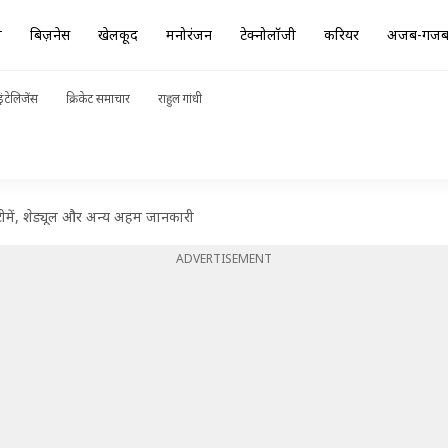
ा
बिज़नेस
खेलकूद
मनोरंजन
टेक्नोलॉजी
करियर
अजब-गज
ंटेलिजेंस
क्रिकेट समाचार
राहुल गांधी
टीमें, शेड्यूल और अन्य अहम जानकारी
ADVERTISEMENT