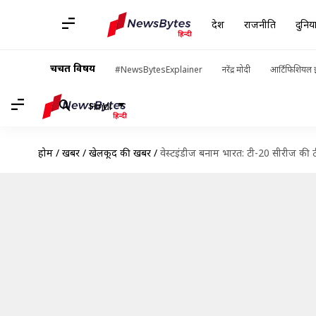
देश
राजनीति
दुनिय
चर्चित विषय
#NewsBytesExplainer
नरेंद्र मोदी
आर्टिफिशियल इ
Hindi
होम
/
खबरें
/
खेलकूद की खबरें
/
वेस्टइंडीज बनाम भारत: टी-20 सीरीज की 