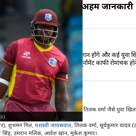
ी टीमें, शेड्यूल और अन्य अहम जानकारी
े टी-20 सीरीज खेलने को तैयार है।
िस्सा नहीं होंगे। हार्दिक पांड्या कप्तान होंगे और कई युवा 
पूरन की वापसी हुई है। ऐसे में यह टूर्नामेंट काफी रोमांचक हो
20 सीरीज में भारत ने यशस्वी जायसवाल, तिलक वर्मा जैसे युवा खिलाड
cc)
र), शुभमन गिल,
यशस्वी जायसवाल
, तिलक वर्मा, सूर्यकुमार यादव (
शदीप सिंह, उमरान मलिक, आवेश खान, मुकेश कुमार।