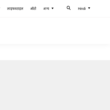
ब
लाइफस्टाइल
ऑटो
अन्य
Hindi