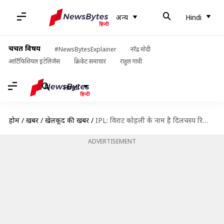
अन्य
Hindi
चर्चित विषय
#NewsBytesExplainer
नरेंद्र मोदी
आर्टिफिशियल इंटेलिजेंस
क्रिकेट समाचार
राहुल गांधी
Hindi
होम
/
खबरें
/
खेलकूद की खबरें
/
IPL: विराट कोहली के नाम है दिलचस्प रिकॉर्ड, ऐसा करने वाले इकलौते बल्लेबाज
ADVERTISEMENT