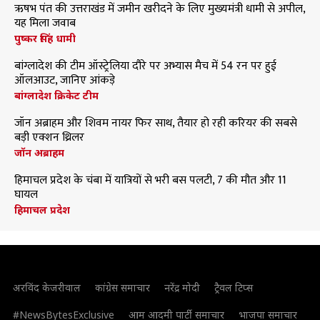
ऋषभ पंत की उत्तराखंड में जमीन खरीदने के लिए मुख्यमंत्री धामी से अपील,
यह मिला जवाब
पुष्कर सिंह धामी
बांग्लादेश की टीम ऑस्ट्रेलिया दौरे पर अभ्यास मैच में 54 रन पर हुई
ऑलआउट, जानिए आंकड़े
बांग्लादेश क्रिकेट टीम
जॉन अब्राहम और शिवम नायर फिर साथ, तैयार हो रही करियर की सबसे
बड़ी एक्शन थ्रिलर
जॉन अब्राहम
हिमाचल प्रदेश के चंबा में यात्रियों से भरी बस पलटी, 7 की मौत और 11
घायल
हिमाचल प्रदेश
अरविंद केजरीवाल
कांग्रेस समाचार
नरेंद्र मोदी
ट्रैवल टिप्स
#NewsBytesExclusive
आम आदमी पार्टी समाचार
भाजपा समाचार