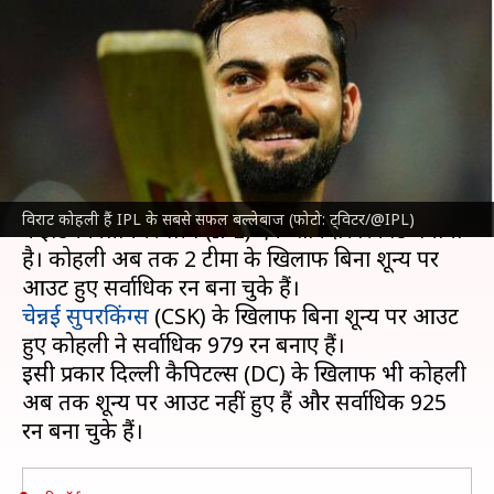
दिलचस्प रिकॉर्ड, ऐसा करने वाले
इकलौते बल्लेबाज
लेखन
Mar 25, 2023
01:50 pm
नीरज पाण्डेय
क्या है खबर?
रॉयल चैलेंजर्स बैंगलोर
(RCB) के बल्लेबाज
विराट कोहली
विराट कोहली हैं IPL के सबसे सफल बल्लेबाज (फोटो: ट्विटर/@IPL)
ने इंडियन प्रीमियर लीग (IPL) एक शानदार रिकॉर्ड बनाया
है। कोहली अब तक 2 टीमों के खिलाफ बिना शून्य पर
चेन्नई सुपरकिंग्स
(CSK) के खिलाफ बिना शून्य पर आउट
हुए कोहली ने सर्वाधिक 979 रन बनाए हैं।
इसी प्रकार दिल्ली कैपिटल्स (DC) के खिलाफ भी कोहली
अब तक शून्य पर आउट नहीं हुए हैं और सर्वाधिक 925