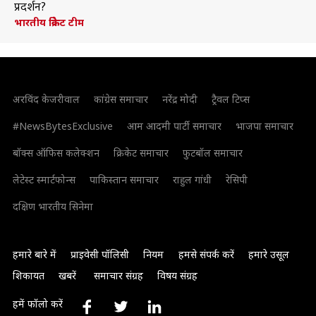
प्रदर्शन?
भारतीय क्रिकेट टीम
अरविंद केजरीवाल
कांग्रेस समाचार
नरेंद्र मोदी
ट्रैवल टिप्स
#NewsBytesExclusive
आम आदमी पार्टी समाचार
भाजपा समाचार
बॉक्स ऑफिस कलेक्शन
क्रिकेट समाचार
फुटबॉल समाचार
लेटेस्ट स्मार्टफोन्स
पाकिस्तान समाचार
राहुल गांधी
रेसिपी
दक्षिण भारतीय सिनेमा
हमारे बारे में
प्राइवेसी पॉलिसी
नियम
हमसे संपर्क करें
हमारे उसूल
शिकायत
खबरें
समाचार संग्रह
विषय संग्रह
हमें फॉलो करें