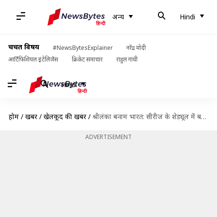
अन्य
Hindi
चर्चित विषय
#NewsBytesExplainer
नरेंद्र मोदी
आर्टिफिशियल इंटेलिजेंस
क्रिकेट समाचार
राहुल गांधी
Hindi
होम
/
खबरें
/
खेलकूद की खबरें
/
श्रीलंका बनाम भारत: सीरीज के शेड्यूल में बदलाव, अब 18 जुलाई से होगी शुरुआत
ADVERTISEMENT