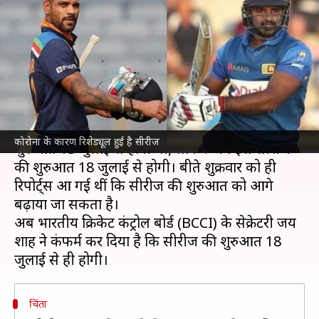
में बदलाव, अब 18 जुलाई से होगी
शुरुआत
लेखन
Jul 10, 2021
01:28 pm
Neeraj Pandey
क्या है खबर?
भारत और श्रीलंका
के बीच लिमिटेड ओवर्स की सीरीज की
कोरोना के कारण रिशेड्यूल हुई है सीरीज
शुरुआत 13 जुलाई से होनी थी, लेकिन अब इस सीरीज
की शुरुआत 18 जुलाई से होगी। बीते शुक्रवार को ही
रिपोर्ट्स आ गई थीं कि सीरीज की शुरुआत को आगे
बढ़ाया जा सकता है।
अब भारतीय क्रिकेट कंट्रोल बोर्ड (BCCI) के सेक्रेटरी जय
शाह ने कंफर्म कर दिया है कि सीरीज की शुरुआत 18
चिंता