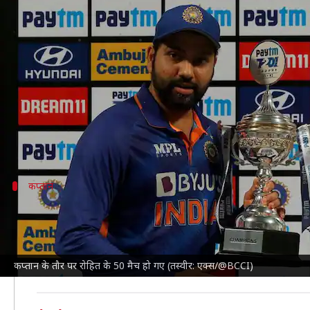
रोहित शर्मा ने बतौर कप्तान पूरे किए 
लेखन
Feb 09, 2025
01:44 pm
आदर्श कुमार
क्या है खबर?
भारतीय क्रिकेट टीम
और
इंग्लैंड क्रिकेट टीम
के बीच कटक के बाराबत
वह कप्तान के तौर पर 50वें वनडे मुकाबले में उतरे। 37 साल क
कप्तान
भारत के लिए सबसे ज्यादा मैचों में कप्तानी कर
रोहित से आगे इस सूची में धोनी (200), मोहम्मद अजहरुद्दीन (
उन्होंने पहली बार 2017 में वनडे में भारतीय टीम की कप्तानी 
कप्तान के तौर पर रोहित के 50 मैच हो गए (तस्वीर: एक्स/@BCCI)
1 मुकाबला टाई पर खत्म हुआ है और 1 मैच में कोई नतीजा नही