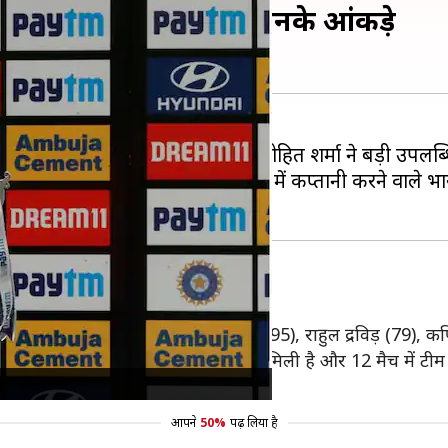
50 वनडे मुकाबले, जानिए उनके आंकड़े
ी स्टेडियम में दूसरे वनडे के दौरान रोहित शर्मा ने बड़ी उपलब
े रोहित 50 या उससे ज्यादा वनडे मैच में कप्तानी करने वाले भार
ने वाले खिलाड़ी
174),
सौरव गांगुली
(146),
विराट कोहली
(95), राहुल द्रविड़ (79), 
की थी। उन्हें अब तक 35 मुकाबलों में जीत मिली है और 12 मैच में टी
ं निकल पाया है।
आपने
50%
पढ़ लिया है