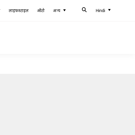
ब
लाइफस्टाइल
ऑटो
अन्य
Hindi