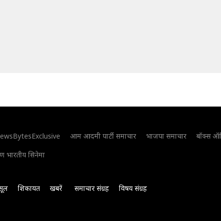
ewsBytesExclusive
आम आदमी पार्टी समाचार
भाजपा समाचार
बॉक्स ऑ
िण भारतीय सिनेमा
सूल
शिकायत
खबरें
समाचार संग्रह
विषय संग्रह