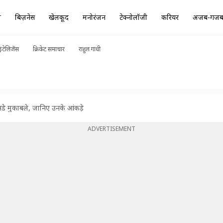
ा
बिज़नेस
खेलकूद
मनोरंजन
टेक्नोलॉजी
करियर
अजब-गज
ंटेलिजेंस
क्रिकेट समाचार
राहुल गांधी
वनडे मुकाबले, जानिए उनके आंकड़े
ADVERTISEMENT