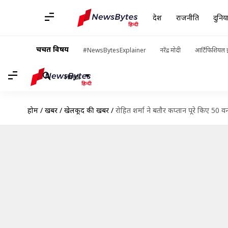
देश
राजनीति
दुनिय
चर्चित विषय
#NewsBytesExplainer
नरेंद्र मोदी
आर्टिफिशियल इ
Hindi
होम
/
खबरें
/
खेलकूद की खबरें
/
रोहित शर्मा ने बतौर कप्तान पूरे किए 50 