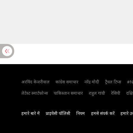
अरविंद केजरीवाल
कांग्रेस समाचार
नरेंद्र मोदी
ट्रैवल टिप्स
#N
लेटेस्ट स्मार्टफोन्स
पाकिस्तान समाचार
राहुल गांधी
रेसिपी
दक्ष
हमारे बारे में
प्राइवेसी पॉलिसी
नियम
हमसे संपर्क करें
हमारे उ