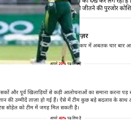
ा है, लेकिन अफ्रीका की मौजूदा फॉर्म को देख कर लग रहा है क
ीच हेड-टू-हेड प्रदर्शन पर एक नज़र
का का पलड़ा काफी भारी है। दोनों टीमें विश्व कप में अबतक चार बार आमन
आपने
20%
पढ़ लिया है
ंसकों और पूर्व खिलाड़ियों से कड़ी आलोचनाओं का समाना करना पड़ र
्तान की उम्मीदें ताज़ा हो गई हैं। ऐेसे में टीम कुछ बड़े बदलाव के
स सोहेल को टीम में जगह मिल सकती है।
आपने
40%
पढ़ लिया है