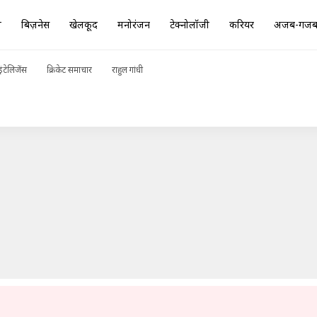
ा
बिज़नेस
खेलकूद
मनोरंजन
टेक्नोलॉजी
करियर
अजब-गज
ंग, जानें संभावित टीमें और ड्रीम इलेवन
ADVERTISEMENT
ंटेलिजेंस
क्रिकेट समाचार
राहुल गांधी