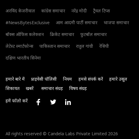
अरविंद केजरीवाल
कांग्रेस समाचार
नरेंद्र मोदी
ट्रैवल टिप्स
#NewsBytesExclusive
आम आदमी पार्टी समाचार
भाजपा समाचार
बॉक्स ऑफिस कलेक्शन
क्रिकेट समाचार
फुटबॉल समाचार
लेटेस्ट स्मार्टफोन्स
पाकिस्तान समाचार
राहुल गांधी
रेसिपी
दक्षिण भारतीय सिनेमा
हमारे बारे में
प्राइवेसी पॉलिसी
नियम
हमसे संपर्क करें
हमारे उसूल
शिकायत
खबरें
समाचार संग्रह
विषय संग्रह
हमें फॉलो करें
All rights reserved © Candela Labs Private Limited 2026