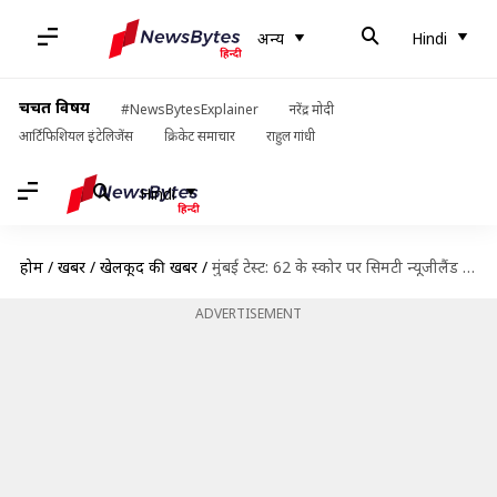
अन्य
Hindi
चर्चित विषय
#NewsBytesExplainer
नरेंद्र मोदी
आर्टिफिशियल इंटेलिजेंस
क्रिकेट समाचार
राहुल गांधी
Hindi
होम
/
खबरें
/
खेलकूद की खबरें
/
मुंबई टेस्ट: 62 के स्कोर पर सिमटी न्यूजीलैंड की पहली पारी, मजबूत स्थिति में भारत
ADVERTISEMENT