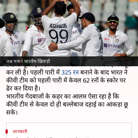
न्यूजीलैंड की पहली पारी, मजबूत
स्थिति में भारत
लेखन
Dec 04, 2021
03:40 pm
Neeraj Pandey
क्या है खबर?
भारत
और न्यूजीलैंड के बीच मुंबई में खेले जा रहे दूसरे
जश्न मनाते भारतीय खिलाड़ी
टेस्ट के दूसरे ही दिन भारत ने मैच पर अपनी पकड़ मजबूत
कर ली है। पहली पारी में
325 रन
बनाने के बाद भारत ने
कीवी टीम को पहली पारी में केवल 62 रनों के स्कोर पर
ढेर कर दिया है।
भारतीय गेंदबाजों के कहर का आलम ऐसा रहा है कि
कीवी टीम से केवल दो ही बल्लेबाज दहाई का आंकड़ा छू
जानकारी