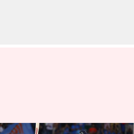
मोहम्मद हफीज ने विराट कोहली को