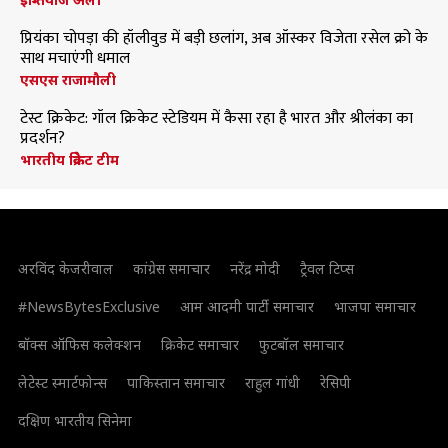
प्रियंका चोपड़ा की हॉलीवुड में बड़ी छलांग, अब ऑस्कर विजेता रसेल क्रो के
साथ मचाएंगी धमाल
एसएस राजामौली
टेस्ट क्रिकेट: गॉल क्रिकेट स्टेडियम में कैसा रहा है भारत और श्रीलंका का
प्रदर्शन?
भारतीय क्रिकेट टीम
अरविंद केजरीवाल
कांग्रेस समाचार
नरेंद्र मोदी
ट्रैवल टिप्स
#NewsBytesExclusive
आम आदमी पार्टी समाचार
भाजपा समाचार
बॉक्स ऑफिस कलेक्शन
क्रिकेट समाचार
फुटबॉल समाचार
लेटेस्ट स्मार्टफोन्स
पाकिस्तान समाचार
राहुल गांधी
रेसिपी
दक्षिण भारतीय सिनेमा