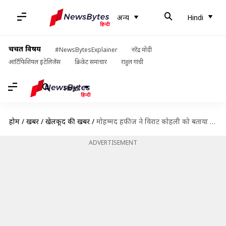
अन्य
Hindi
चर्चित विषय
#NewsBytesExplainer
नरेंद्र मोदी
आर्टिफिशियल इंटेलिजेंस
क्रिकेट समाचार
राहुल गांधी
Hindi
होम
/
खबरें
/
खेलकूद की खबरें
/
मोहम्मद हफीज ने विराट कोहली को बताया असली किंग, बाबर आजम पर दिया अहम बयान
ADVERTISEMENT