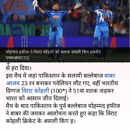
बताया असली किंग, बाबर आजम पर
दिया अहम बयान
लेखन
Feb 24, 2025
12:13 pm
भारत शर्मा
क्या है खबर?
मोहम्मद हफीज ने विराट कोहली को बताया असली किंग (तस्वीर:
चैंपियंस ट्रॉफी 2025 में रविवार को खेले गए अहम
एक्स/@BCCI)
मुकाबले में भारतीय क्रिकेट टीम ने पाकिस्तान को 6 विकेट
से हरा दिया।
इस मैच में जहां पाकिस्तान के सलामी बल्लेबाज
बाबर
आजम
23 रन बनाकर पवेलियन लौट गए, वहीं भारतीय
दिग्गज
विराट कोहली
(100*) ने 51वां शतक जड़कर
भारत को आसान जीत दिलाई।
मैच के बाद पाकिस्तान के पूर्व बल्लेबाज मोहम्मद हफीज
ने बाबर की जमकर आलोचना करते हुए कहा कि विराट