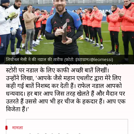
तारीफ, बताया शानदार खिलाड़ी और
विजेता
लेखन
Feb 22, 2023
10:52 am
नीरज पाण्डेय
क्या है खबर?
अर्जेंटीना के महान फुटबॉलर
लियोनल मेसी
ने
राफेल
लियोनल मेसी ने की नडाल की तारीफ (फोटो: इंस्टाग्राम/@leomessi)
नडाल
की जमकर तारीफ की है। मेसी ने अपनी इंस्टाग्राम
स्टोरी पर नडाल के लिए काफी अच्छी बातें लिखीं।
उन्होंने लिखा, 'आपके जैसे महान एथलीट द्वारा मेरे लिए
कही गई बातें निशब्द कर देती हैं। राफेल नडाल आपको
धन्यवाद। हर बार आप जिस तरह खेलते हैं और मैदान पर
उतरते हैं उससे आप भी हर चीज के हकदार हैं। आप एक
मामला