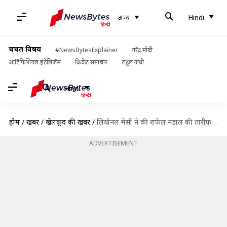
अन्य
Hindi
चर्चित विषय
#NewsBytesExplainer
नरेंद्र मोदी
आर्टिफिशियल इंटेलिजेंस
क्रिकेट समाचार
राहुल गांधी
Hindi
होम
/
खबरें
/
खेलकूद की खबरें
/
लियोनल मेसी ने की राफेल नडाल की तारीफ, बताया शानदार खिलाड़ी और विजेता
ADVERTISEMENT