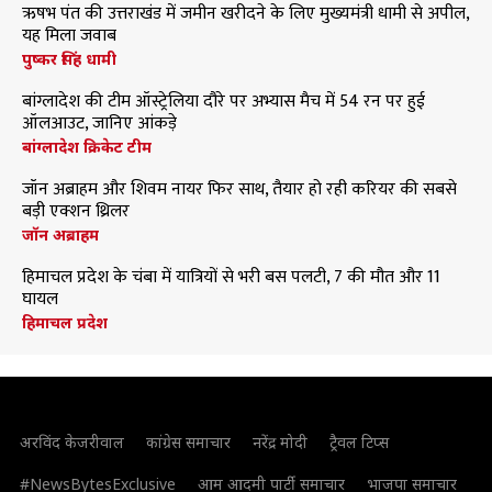
ऋषभ पंत की उत्तराखंड में जमीन खरीदने के लिए मुख्यमंत्री धामी से अपील,
यह मिला जवाब
पुष्कर सिंह धामी
बांग्लादेश की टीम ऑस्ट्रेलिया दौरे पर अभ्यास मैच में 54 रन पर हुई
ऑलआउट, जानिए आंकड़े
बांग्लादेश क्रिकेट टीम
जॉन अब्राहम और शिवम नायर फिर साथ, तैयार हो रही करियर की सबसे
बड़ी एक्शन थ्रिलर
जॉन अब्राहम
हिमाचल प्रदेश के चंबा में यात्रियों से भरी बस पलटी, 7 की मौत और 11
घायल
हिमाचल प्रदेश
अरविंद केजरीवाल
कांग्रेस समाचार
नरेंद्र मोदी
ट्रैवल टिप्स
#NewsBytesExclusive
आम आदमी पार्टी समाचार
भाजपा समाचार