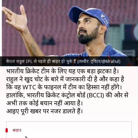
से भी हुए बाहर, खुद दी जानकारी
लेखन
May 05, 2023
05:30 pm
आदर्श कुमार
क्या है खबर?
इंडियन प्रीमियर लीग (IPL)
2023 से चोट के कारण बाहर
हुए
केएल राहुल
अब विश्व टेस्ट चैंपियनशिप (WTC) का
केएल राहुल IPL से पहले ही बाहर हो चुके हैं (तस्वीर: ट्विटर/@klrahul)
फाइनल भी नहीं खेलेंगे।
भारतीय क्रिकेट टीम के लिए यह एक बड़ा झटका है।
राहुल ने खुद चोट के बारे में जानकारी दी है और कहा है
कि वह WTC के फाइनल में टीम का हिस्सा नहीं होंगे।
हालांकि, भारतीय क्रिकेट कंट्रोल बोर्ड (BCCI) की ओर से
अभी तक कोई बयान नहीं आया है।
बयान