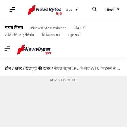
अन्य
Hindi
चर्चित विषय
#NewsBytesExplainer
नरेंद्र मोदी
आर्टिफिशियल इंटेलिजेंस
क्रिकेट समाचार
राहुल गांधी
Hindi
होम
/
खबरें
/
खेलकूद की खबरें
/
केएल राहुल IPL के बाद WTC फाइनल से भी हुए बाहर, खुद दी जानकारी
ADVERTISEMENT