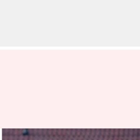
केएल राहुल IPL के बाद WTC फाइनल