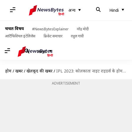
अन्य
Hindi
चर्चित विषय
#NewsBytesExplainer
नरेंद्र मोदी
आर्टिफिशियल इंटेलिजेंस
क्रिकेट समाचार
राहुल गांधी
Hindi
होम
/
खबरें
/
खेलकूद की खबरें
/
IPL 2023: कोलकाता नाइट राइडर्स के होम मैचों के टिकटों की बिक्री शुरू, इतनी है कीमत
ADVERTISEMENT