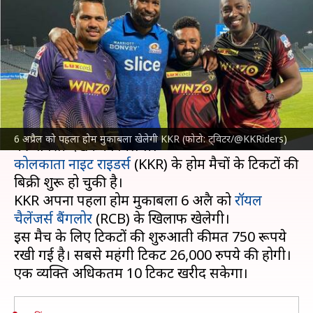
के होम मैचों के टिकटों की बिक्री शुरू,
इतनी है कीमत
लेखन
Mar 20, 2023
05:34 pm
नीरज पाण्डेय
क्या है खबर?
इंडियन प्रीमियर लीग
(IPL) 2023 में होम और अवे फॉर्मेट
6 अप्रैल को पहला होम मुकाबला खेलेगी KKR (फोटो: ट्विटर/@KKRiders)
कोलकाता नाइट राइडर्स
(KKR) के होम मैचों के टिकटों की
बिक्री शुरू हो चुकी है।
KKR अपना पहला होम मुकाबला 6 अप्रैल को
रॉयल
चैलेंजर्स बैंगलोर
(RCB) के खिलाफ खेलेगी।
इस मैच के लिए टिकटों की शुरुआती कीमत 750 रूपये
रखी गई है। सबसे महंगी टिकट 26,000 रुपये की होगी।