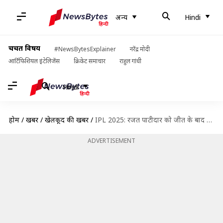
अन्य
Hindi
चर्चित विषय
#NewsBytesExplainer
नरेंद्र मोदी
आर्टिफिशियल इंटेलिजेंस
क्रिकेट समाचार
राहुल गांधी
Hindi
होम
/
खबरें
/
खेलकूद की खबरें
/
IPL 2025: रजत पाटीदार को जीत के बाद मिला सजा, लगा 12 लाख रुपये का जुर्माना
ADVERTISEMENT