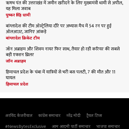
ऋषभ पंत की उत्तराखंड में जमीन खरीदने के लिए मुख्यमंत्री धामी से अपील,
यह मिला जवाब
पुष्कर सिंह धामी
बांग्लादेश की टीम ऑस्ट्रेलिया दौरे पर अभ्यास मैच में 54 रन पर हुई
ऑलआउट, जानिए आंकड़े
बांग्लादेश क्रिकेट टीम
जॉन अब्राहम और शिवम नायर फिर साथ, तैयार हो रही करियर की सबसे
बड़ी एक्शन थ्रिलर
जॉन अब्राहम
हिमाचल प्रदेश के चंबा में यात्रियों से भरी बस पलटी, 7 की मौत और 11
घायल
हिमाचल प्रदेश
अरविंद केजरीवाल
कांग्रेस समाचार
नरेंद्र मोदी
ट्रैवल टिप्स
#NewsBytesExclusive
आम आदमी पार्टी समाचार
भाजपा समाचार