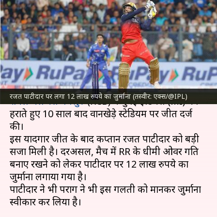
बाद मिला सजा, लगा 12 लाख रुपये
का जुर्माना
लेखन
Apr 08, 2025
01:18 pm
भारत शर्मा
क्या है खबर?
इंडियन प्रीमियर लीग
(IPL) 2025 के 20वें मुकाबले में
रजत पाटीदार पर लगा 12 लाख रुपये का जुर्माना (तस्वीर: एक्स/@IPL)
रॉयल चैलेंजर्स बेंगलुरु
(RCB) ने मुंबई इंडियंस (MI) को
हराते हुए 10 साल बाद वानखेड़े स्टेडियम पर जीत दर्ज
की।
इस यादगार जीत के बाद कप्तान रजत पाटीदार को बड़ी
सजा मिली है। दरअसल, मैच में RR के धीमी ओवर गति
बनाए रखने को लेकर पाटीदार पर 12 लाख रुपये का
जुर्माना लगाया गया है।
पाटीदार ने भी पराग ने भी इस गलती को मानकर जुर्माना