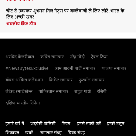
चोट से उबरकर शुभमन गिल नेट्स पर बल्लेबाजी ले लिए लौटे, भारत के
लिए अच्छी खबर
भारतीय क्रिकेट टीम
अरविंद केजरीवाल
कांग्रेस समाचार
नरेंद्र मोदी
ट्रैवल टिप्स
#NewsBytesExclusive
आम आदमी पार्टी समाचार
भाजपा समाचार
बॉक्स ऑफिस कलेक्शन
क्रिकेट समाचार
फुटबॉल समाचार
लेटेस्ट स्मार्टफोन्स
पाकिस्तान समाचार
राहुल गांधी
रेसिपी
दक्षिण भारतीय सिनेमा
हमारे बारे में
प्राइवेसी पॉलिसी
नियम
हमसे संपर्क करें
हमारे उसूल
शिकायत
खबरें
समाचार संग्रह
विषय संग्रह