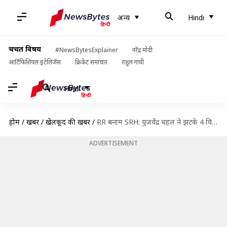
अन्य
Hindi
चर्चित विषय
#NewsBytesExplainer
नरेंद्र मोदी
आर्टिफिशियल इंटेलिजेंस
क्रिकेट समाचार
राहुल गांधी
Hindi
होम
/
खबरें
/
खेलकूद की खबरें
/
RR बनाम SRH: युजवेंद्र चहल ने झटके 4 विकेट, जानिए उनके आंकड़े
ADVERTISEMENT