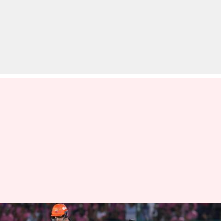
RR बनाम SRH: युजवेंद्र चहल ने