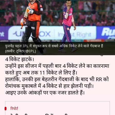
झटके 4 विकेट, जानिए उनके आंकड़े
लेखन
May 07, 2023
11:59 pm
मनोज शर्मा
क्या है खबर?
इंडियन प्रीमियर लीग (IPL)
के 52वें मैच में राजस्थान
रॉयल्स (RR) के स्पिन गेंदबाज
युजवेंद्र चहल
ने सनराइजर्स
युजवेंद्र चहल IPL में संयुक्त रूप से सबसे अधिक विकेट लेने वाले गेंदबाज हैं
(तस्वीर: ट्विटर/@IPL)
हैदराबाद (SRH) के खिलाफ शानदार गेंदबाजी करते हुए
4 विकेट झटके।
उन्होंने इस सीजन में पहली बार 4 विकेट लेने का कारनामा
करते हुए अब तक 11 विकेट ले लिए हैं।
हालांकि, उनकी इस बेहतरीन गेंदबाजी के बाद भी RR को
रोमांचक मुकाबले में 4 विकेट से हार झेलनी पड़ी।
रिपोर्ट