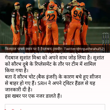
हैदराबाद ने सुशांत मिश्रा को अपने
साथ जोड़ा
लेखन
May 05, 2022
11:55 am
अंकित पसबोला
क्या है खबर?
इंडियन प्रीमियर लीग
(IPL) 2022 के बचे हुए सीजन के
फिलहाल पांचवे स्थान पर है हैदराबाद (तस्वीर- Twitter/@tripathirahul52)
लिए
सनराइजर्स हैदराबाद
(SRH) ने बाएं हाथ के तेज
गेंदबाज सुशांत मिश्रा को अपने साथ जोड़ लिया है। सुशांत
को सौरभ दुबे के रिप्लेसमेंट के तौर पर टीम में शामिल
किया गया है।
बता दें सौरभ चोट (बैक इंजरी) के कारण बचे हुए सीजन
से बाहर हो गए हैं। SRH ने अपने ट्विटर हैंडल से यह
जानकारी दी है।