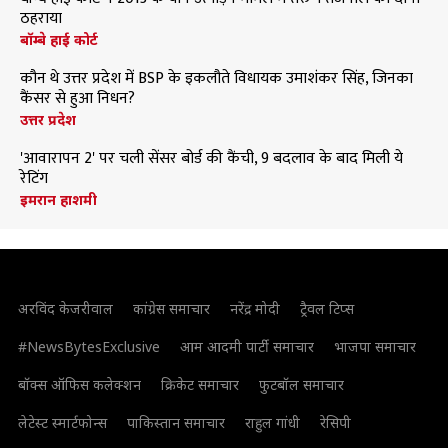
ठहराया
बॉम्बे हाई कोर्ट
कौन थे उत्तर प्रदेश में BSP के इकलौते विधायक उमाशंकर सिंह, जिनका
कैंसर से हुआ निधन?
उत्तर प्रदेश
'आवारापन 2' पर चली सेंसर बोर्ड की कैंची, 9 बदलाव के बाद मिली ये
रेटिंग
इमरान हाशमी
अरविंद केजरीवाल
कांग्रेस समाचार
नरेंद्र मोदी
ट्रैवल टिप्स
#NewsBytesExclusive
आम आदमी पार्टी समाचार
भाजपा समाचार
बॉक्स ऑफिस कलेक्शन
क्रिकेट समाचार
फुटबॉल समाचार
लेटेस्ट स्मार्टफोन्स
पाकिस्तान समाचार
राहुल गांधी
रेसिपी