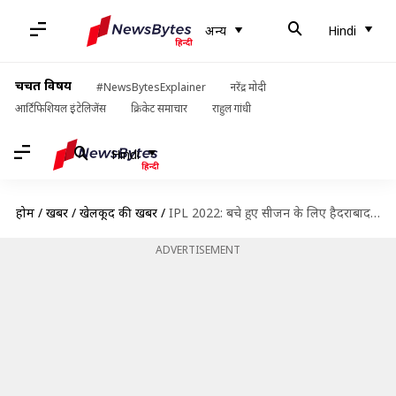
अन्य
Hindi
चर्चित विषय
#NewsBytesExplainer
नरेंद्र मोदी
आर्टिफिशियल इंटेलिजेंस
क्रिकेट समाचार
राहुल गांधी
Hindi
होम
/
खबरें
/
खेलकूद की खबरें
/
IPL 2022: बचे हुए सीजन के लिए हैदराबाद ने सुशांत मिश्रा को अपने साथ जोड़ा
ADVERTISEMENT