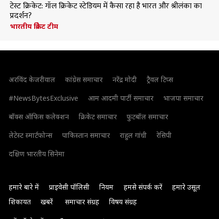
टेस्ट क्रिकेट: गॉल क्रिकेट स्टेडियम में कैसा रहा है भारत और श्रीलंका का
प्रदर्शन?
भारतीय क्रिकेट टीम
अरविंद केजरीवाल
कांग्रेस समाचार
नरेंद्र मोदी
ट्रैवल टिप्स
#NewsBytesExclusive
आम आदमी पार्टी समाचार
भाजपा समाचार
बॉक्स ऑफिस कलेक्शन
क्रिकेट समाचार
फुटबॉल समाचार
लेटेस्ट स्मार्टफोन्स
पाकिस्तान समाचार
राहुल गांधी
रेसिपी
दक्षिण भारतीय सिनेमा
हमारे बारे में
प्राइवेसी पॉलिसी
नियम
हमसे संपर्क करें
हमारे उसूल
शिकायत
खबरें
समाचार संग्रह
विषय संग्रह