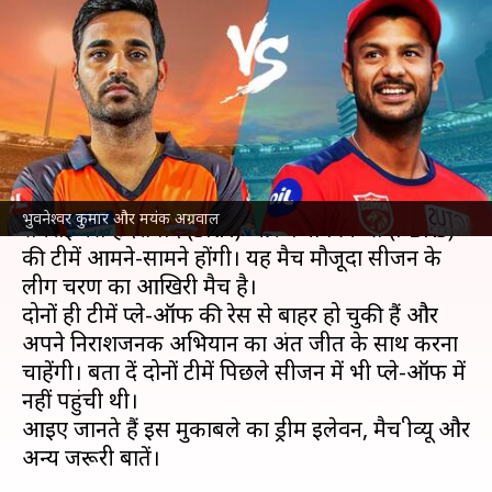
ड्रीम इलेवन, मैच प्रीव्यू और अन्य
अहम आंकड़े
लेखन
May 21, 2022
01:01 pm
अंकित पसबोला
क्या है खबर?
इंडियन प्रीमियर लीग
(IPL) 2022 के 70वें मैच में
भुवनेश्वर कुमार और मयंक अग्रवाल
सनराइजर्स हैदराबाद (SRH) और पंजाब किंग्स (PBKS)
की टीमें आमने-सामने होंगी। यह मैच मौजूदा सीजन के
लीग चरण का आखिरी मैच है।
दोनों ही टीमें प्ले-ऑफ की रेस से बाहर हो चुकी हैं और
अपने निराशजनक अभियान का अंत जीत के साथ करना
चाहेंगी। बता दें दोनों टीमें पिछले सीजन में भी प्ले-ऑफ में
नहीं पहुंची थी।
आइए जानते हैं इस मुकाबले का ड्रीम इलेवन, मैच प्रीव्यू और