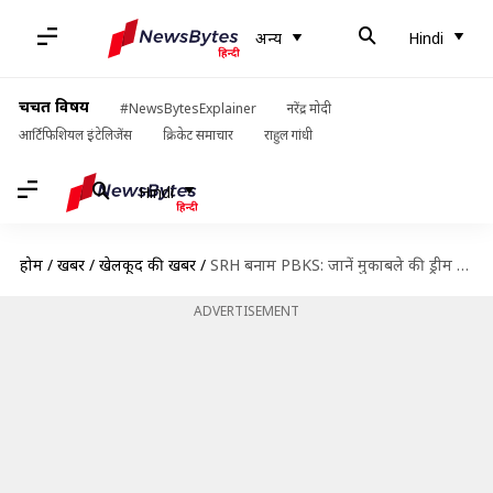
अन्य
Hindi
चर्चित विषय
#NewsBytesExplainer
नरेंद्र मोदी
आर्टिफिशियल इंटेलिजेंस
क्रिकेट समाचार
राहुल गांधी
Hindi
होम
/
खबरें
/
खेलकूद की खबरें
/
SRH बनाम PBKS: जानें मुकाबले की ड्रीम इलेवन, मैच प्रीव्यू और अन्य अहम आंकड़े
ADVERTISEMENT