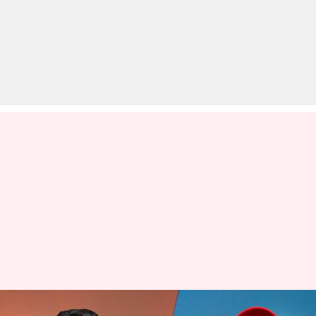
SRH बनाम PBKS: जानें मुकाबले की