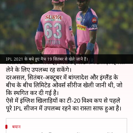
उपलब्ध रहेंगे इंग्लिश खिलाड़ी, BCCI
ने किया स्पष्ट
लेखन
Aug 03, 2021
02:09 pm
अंकित पसबोला
क्या है खबर?
इंडियन प्रीमियर लीग
(IPL) 2021 का बचा हुआ सीजन 19
IPL 2021 के बचे हुए मैच 19 सितंबर से खेले जाने हैं।
सितंबर से खेला जाना है, जिसमें इंग्लैंड के खिलाड़ी हिस्सा
लेने के लिए उपलब्ध रह सकेंगे।
दरअसल, सितंबर-अक्टूबर में बांग्लादेश और इंग्लैंड के
बीच के बीच लिमिटेड ओवर्स सीरीज खेली जानी थी, जो
कि स्थगित कर दी गई है।
ऐसे में इंग्लिश खिलाड़ियों का टी-20 विश्व कप से पहले
बयान