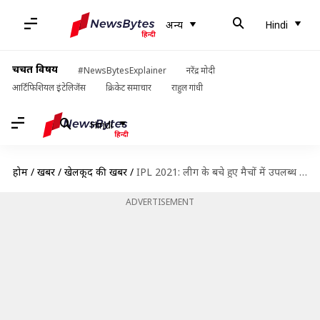
अन्य
Hindi
चर्चित विषय
#NewsBytesExplainer
नरेंद्र मोदी
आर्टिफिशियल इंटेलिजेंस
क्रिकेट समाचार
राहुल गांधी
Hindi
होम
/
खबरें
/
खेलकूद की खबरें
/
IPL 2021: लीग के बचे हुए मैचों में उपलब्ध रहेंगे इंग्लिश खिलाड़ी, BCCI ने किया स्पष्ट
ADVERTISEMENT