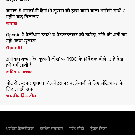
कनाडा में भारतवंशी हिमांशी खुराना की हत्या करने वाला आरोपी साथी 7
महीने बाद गिरफ्तार
कनाडा
OpenAI ने प्रेजेंटेशन स्टार्टअप नेक्स्टस्लाइड को खरीदा, सौदे की शर्तों का
नहीं किया खुलासा
OpenAI
अमिताभ बच्चन के 'तूफानी जोश' पर 'KBC' के निर्देशक बोले- उन्हें देख
हमें शर्म आती है
अमिताभ बच्चन
चोट से उबरकर शुभमन गिल नेट्स पर बल्लेबाजी ले लिए लौटे, भारत के
लिए अच्छी खबर
भारतीय क्रिकेट टीम
अरविंद केजरीवाल
कांग्रेस समाचार
नरेंद्र मोदी
ट्रैवल टिप्स