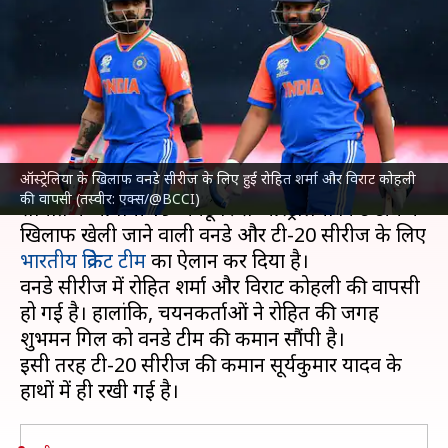
टी-20 सीरीज के लिए भारतीय टीम
घोषित, गिल को मिली कप्तानी
लेखन
Oct 04, 2025
02:49 pm
भारत शर्मा
क्या है खबर?
ऑस्ट्रेलिया के खिलाफ वनडे सीरीज के लिए हुई रोहित शर्मा और विराट कोहली
भारतीय क्रिकेट कंट्रोल बोर्ड (
BCCI
) की सीनियर पुरुष चयन
की वापसी (तस्वीर: एक्स/@BCCI)
समिति ने आगामी 19 अक्टूबर से ऑस्ट्रेलिया क्रिकेट टीम के
खिलाफ खेली जाने वाली वनडे और टी-20 सीरीज के लिए
भारतीय क्रिकेट टीम
का ऐलान कर दिया है।
वनडे सीरीज में रोहित शर्मा और विराट कोहली की वापसी
हो गई है। हालांकि, चयनकर्ताओं ने रोहित की जगह
शुभमन गिल को वनडे टीम की कमान सौंपी है।
इसी तरह टी-20 सीरीज की कमान सूर्यकुमार यादव के