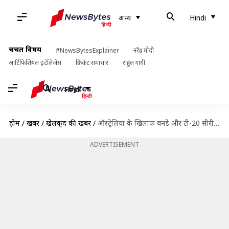
अन्य
Hindi
चर्चित विषय
#NewsBytesExplainer
नरेंद्र मोदी
आर्टिफिशियल इंटेलिजेंस
क्रिकेट समाचार
राहुल गांधी
Hindi
होम
/
खबरें
/
खेलकूद की खबरें
/
ऑस्ट्रेलिया के खिलाफ वनडे और टी-20 सीरीज के लिए भारतीय टीम घोषित, गिल को मिली कप्तानी
ADVERTISEMENT