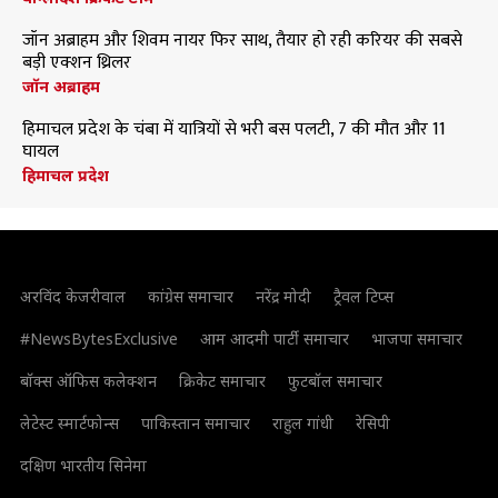
जॉन अब्राहम और शिवम नायर फिर साथ, तैयार हो रही करियर की सबसे
बड़ी एक्शन थ्रिलर
जॉन अब्राहम
हिमाचल प्रदेश के चंबा में यात्रियों से भरी बस पलटी, 7 की मौत और 11
घायल
हिमाचल प्रदेश
अरविंद केजरीवाल
कांग्रेस समाचार
नरेंद्र मोदी
ट्रैवल टिप्स
#NewsBytesExclusive
आम आदमी पार्टी समाचार
भाजपा समाचार
बॉक्स ऑफिस कलेक्शन
क्रिकेट समाचार
फुटबॉल समाचार
लेटेस्ट स्मार्टफोन्स
पाकिस्तान समाचार
राहुल गांधी
रेसिपी
दक्षिण भारतीय सिनेमा