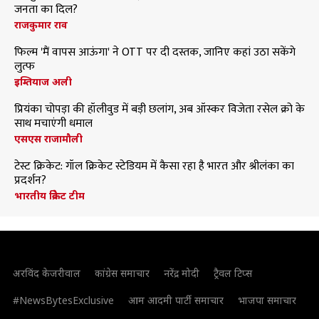
जनता का दिल?
राजकुमार राव
फिल्म 'मैं वापस आऊंगा' ने OTT पर दी दस्तक, जानिए कहां उठा सकेंगे
लुत्फ
इम्तियाज अली
प्रियंका चोपड़ा की हॉलीवुड में बड़ी छलांग, अब ऑस्कर विजेता रसेल क्रो के
साथ मचाएंगी धमाल
एसएस राजामौली
टेस्ट क्रिकेट: गॉल क्रिकेट स्टेडियम में कैसा रहा है भारत और श्रीलंका का
प्रदर्शन?
भारतीय क्रिकेट टीम
अरविंद केजरीवाल
कांग्रेस समाचार
नरेंद्र मोदी
ट्रैवल टिप्स
#NewsBytesExclusive
आम आदमी पार्टी समाचार
भाजपा समाचार