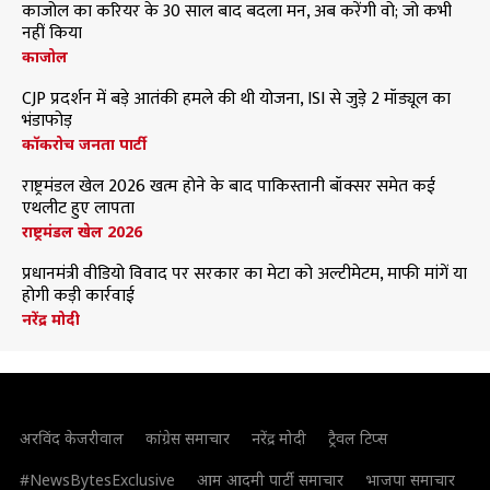
काजोल का करियर के 30 साल बाद बदला मन, अब करेंगी वो; जो कभी
नहीं किया
काजोल
CJP प्रदर्शन में बड़े आतंकी हमले की थी योजना, ISI से जुड़े 2 मॉड्यूल का
भंडाफोड़
कॉकरोच जनता पार्टी
राष्ट्रमंडल खेल 2026 खत्म होने के बाद पाकिस्तानी बॉक्सर समेत कई
एथलीट हुए लापता
राष्ट्रमंडल खेल 2026
प्रधानमंत्री वीडियो विवाद पर सरकार का मेटा को अल्टीमेटम, माफी मांगें या
होगी कड़ी कार्रवाई
नरेंद्र मोदी
अरविंद केजरीवाल
कांग्रेस समाचार
नरेंद्र मोदी
ट्रैवल टिप्स
#NewsBytesExclusive
आम आदमी पार्टी समाचार
भाजपा समाचार