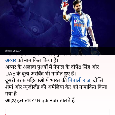
लिए नामांकित हुए अय्यर, महिलाओं में
मिताली-दीप्ति शामिल
लेखन
Mar 09, 2022
04:34 pm
अंकित पसबोला
क्या है खबर?
अंतरराष्ट्रीय क्रिकेट काउंसिल (ICC) ने फरवरी महीने के
श्रेयस अय्यर
'प्लेयर ऑफ द मंथ' के लिए पुरुषों में भारत के
श्रेयस
अय्यर
को नामांकित किया है।
अय्यर के अलावा पुरुषों में नेपाल के दीपेंद्र सिंह और
UAE के वृत्य अरविंद भी नामित हुए हैं।
दूसरी तरफ महिलाओं में भारत की
मिताली राज
, दीप्ति
शर्मा और न्यूजीलैंड की अमेलिया केर को नामांकित किया
गया है।