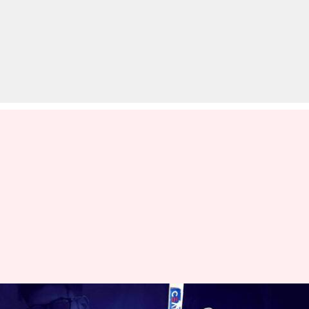
ICC प्लेयर ऑफ द मंथ: फरवरी के