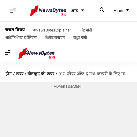
अन्य
Hindi
चर्चित विषय
#NewsBytesExplainer
नरेंद्र मोदी
आर्टिफिशियल इंटेलिजेंस
क्रिकेट समाचार
राहुल गांधी
Hindi
होम
/
खबरें
/
खेलकूद की खबरें
/
ICC प्लेयर ऑफ द मंथ: फरवरी के लिए नामांकित हुए अय्यर, महिलाओं में मिताली-दीप्ति शामिल
ADVERTISEMENT