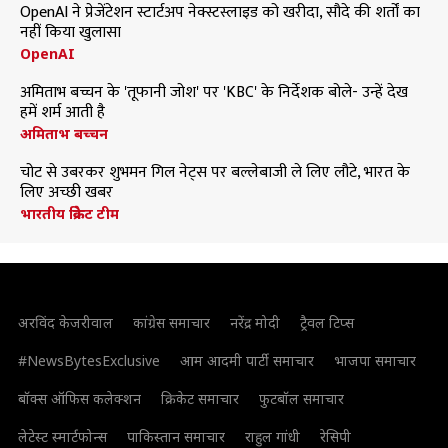
OpenAI ने प्रेजेंटेशन स्टार्टअप नेक्स्टस्लाइड को खरीदा, सौदे की शर्तों का
नहीं किया खुलासा
OpenAI
अमिताभ बच्चन के 'तूफानी जोश' पर 'KBC' के निर्देशक बोले- उन्हें देख
हमें शर्म आती है
अमिताभ बच्चन
चोट से उबरकर शुभमन गिल नेट्स पर बल्लेबाजी ले लिए लौटे, भारत के
लिए अच्छी खबर
भारतीय क्रिकेट टीम
अरविंद केजरीवाल
कांग्रेस समाचार
नरेंद्र मोदी
ट्रैवल टिप्स
#NewsBytesExclusive
आम आदमी पार्टी समाचार
भाजपा समाचार
बॉक्स ऑफिस कलेक्शन
क्रिकेट समाचार
फुटबॉल समाचार
लेटेस्ट स्मार्टफोन्स
पाकिस्तान समाचार
राहुल गांधी
रेसिपी