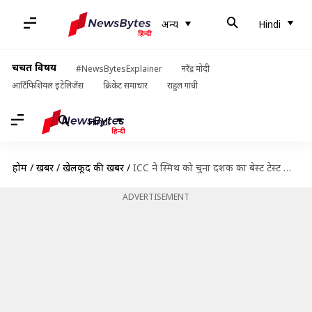
अन्य
Hindi
चर्चित विषय
#NewsBytesExplainer
नरेंद्र मोदी
आर्टिफिशियल इंटेलिजेंस
क्रिकेट समाचार
राहुल गांधी
Hindi
होम
/
खबरें
/
खेलकूद की खबरें
/
ICC ने स्मिथ को चुना दशक का बेस्ट टेस्ट क्रिकेटर, कोहली ने वनडे में मारी बाजी
ADVERTISEMENT