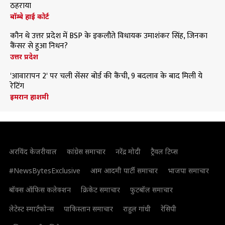
ठहराया
बॉम्बे हाई कोर्ट
कौन थे उत्तर प्रदेश में BSP के इकलौते विधायक उमाशंकर सिंह, जिनका
कैंसर से हुआ निधन?
उत्तर प्रदेश
'आवारापन 2' पर चली सेंसर बोर्ड की कैंची, 9 बदलाव के बाद मिली ये
रेटिंग
इमरान हाशमी
अरविंद केजरीवाल
कांग्रेस समाचार
नरेंद्र मोदी
ट्रैवल टिप्स
#NewsBytesExclusive
आम आदमी पार्टी समाचार
भाजपा समाचार
बॉक्स ऑफिस कलेक्शन
क्रिकेट समाचार
फुटबॉल समाचार
लेटेस्ट स्मार्टफोन्स
पाकिस्तान समाचार
राहुल गांधी
रेसिपी