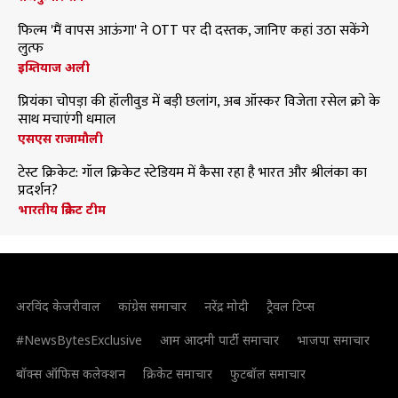
फिल्म 'मैं वापस आऊंगा' ने OTT पर दी दस्तक, जानिए कहां उठा सकेंगे
लुत्फ
इम्तियाज अली
प्रियंका चोपड़ा की हॉलीवुड में बड़ी छलांग, अब ऑस्कर विजेता रसेल क्रो के
साथ मचाएंगी धमाल
एसएस राजामौली
टेस्ट क्रिकेट: गॉल क्रिकेट स्टेडियम में कैसा रहा है भारत और श्रीलंका का
प्रदर्शन?
भारतीय क्रिकेट टीम
अरविंद केजरीवाल
कांग्रेस समाचार
नरेंद्र मोदी
ट्रैवल टिप्स
#NewsBytesExclusive
आम आदमी पार्टी समाचार
भाजपा समाचार
बॉक्स ऑफिस कलेक्शन
क्रिकेट समाचार
फुटबॉल समाचार