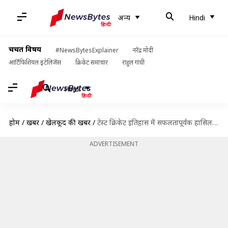
अन्य
Hindi
चर्चित विषय
#NewsBytesExplainer
नरेंद्र मोदी
आर्टिफिशियल इंटेलिजेंस
क्रिकेट समाचार
राहुल गांधी
Hindi
होम
/
खबरें
/
खेलकूद की खबरें
/
टेस्ट क्रिकेट इतिहास में सफलतापूर्वक हासिल किए पांच सबसे बड़े लक्ष्य
ADVERTISEMENT