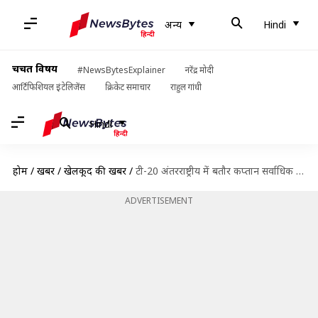
अन्य
Hindi
चर्चित विषय
#NewsBytesExplainer
नरेंद्र मोदी
आर्टिफिशियल इंटेलिजेंस
क्रिकेट समाचार
राहुल गांधी
Hindi
होम
/
खबरें
/
खेलकूद की खबरें
/
टी-20 अंतरराष्ट्रीय में बतौर कप्तान सर्वाधिक छक्के लगाने वाले बल्लेबाज, शीर्ष स्थान पर भारतीय का कब्जा
ADVERTISEMENT