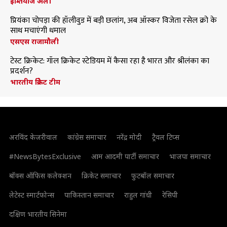
इम्तियाज अली
प्रियंका चोपड़ा की हॉलीवुड में बड़ी छलांग, अब ऑस्कर विजेता रसेल क्रो के
साथ मचाएंगी धमाल
एसएस राजामौली
टेस्ट क्रिकेट: गॉल क्रिकेट स्टेडियम में कैसा रहा है भारत और श्रीलंका का
प्रदर्शन?
भारतीय क्रिकेट टीम
अरविंद केजरीवाल
कांग्रेस समाचार
नरेंद्र मोदी
ट्रैवल टिप्स
#NewsBytesExclusive
आम आदमी पार्टी समाचार
भाजपा समाचार
बॉक्स ऑफिस कलेक्शन
क्रिकेट समाचार
फुटबॉल समाचार
लेटेस्ट स्मार्टफोन्स
पाकिस्तान समाचार
राहुल गांधी
रेसिपी
दक्षिण भारतीय सिनेमा