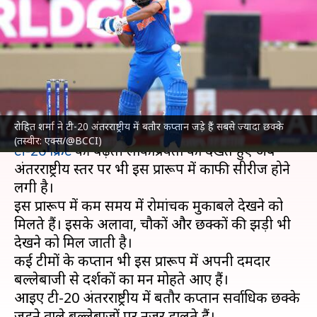
सर्वाधिक छक्के लगाने वाले
बल्लेबाज, शीर्ष स्थान पर भारतीय का
कब्जा
लेखन
Aug 31, 2025
01:10 pm
भारत शर्मा
क्या है खबर?
रोहित शर्मा ने टी-20 अंतरराष्ट्रीय में बतौर कप्तान जड़े हैं सबसे ज्यादा छक्के
(तस्वीर: एक्स/@BCCI)
टी-20 क्रिकेट
की बढ़ती लोकप्रियता को देखते हुए अब
अंतरराष्ट्रीय स्तर पर भी इस प्रारूप में काफी सीरीज होने
लगी है।
इस प्रारूप में कम समय में रोमांचक मुकाबले देखने को
मिलते हैं। इसके अलावा, चौकों और छक्कों की झड़ी भी
देखने को मिल जाती है।
कई टीमों के कप्तान भी इस प्रारूप में अपनी दमदार
बल्लेबाजी से दर्शकों का मन मोहते आए हैं।
आइए टी-20 अंतरराष्ट्रीय में बतौर कप्तान सर्वाधिक छक्के