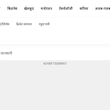
ा
बिज़नेस
खेलकूद
मनोरंजन
टेक्नोलॉजी
करियर
अजब-गज
ंटेलिजेंस
क्रिकेट समाचार
राहुल गांधी
 जानकारी
ADVERTISEMENT