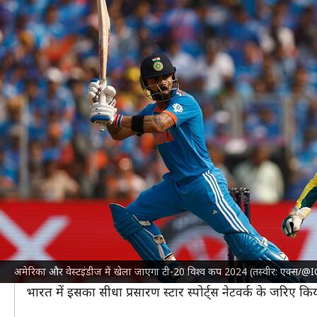
टी-20 विश्व कप 2024 से जुड़ी सभी 
लेखन
May 28, 2024
12:46 pm
अंकित पसबोला
क्या है खबर?
टी-20 विश्व कप 2024
की शुरुआत मेजबान अमेरिका क्रिकेट
इंग्लैंड क्रिकेट टीम
गत विजेता के रूप में अपने खिताब का ब
मैदान
9 मैदानों पर खेले जाएंगे मैच
इस टी-20 विश्व कप की वेस्टइंडीज और अमेरिका संयुक्त मेजबा
अमेरिका और वेस्टइंडीज में खेला जाएगा टी-20 विश्व कप 2024 (तस्वीर: एक्स/@
इस बार 9 मैदानों प्रोविडेंस, न्यूयॉर्क, लॉडरहिल, नॉर्थ साउंड, 
भारत में इसका सीधा प्रसारण स्टार स्पोर्ट्स नेटवर्क के जर