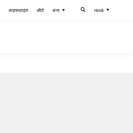
ब
लाइफस्टाइल
ऑटो
अन्य
Hindi