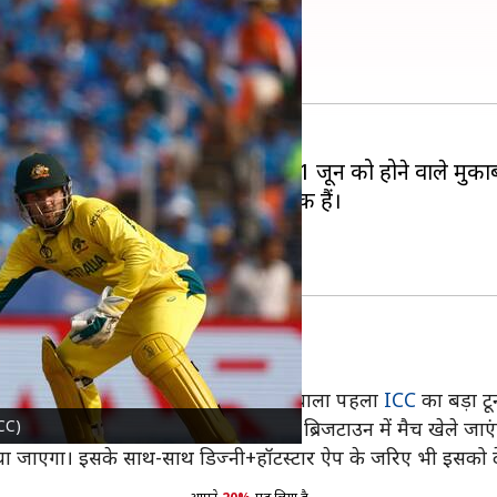
अहम जानकारी
 टीम और कनाडा क्रिकेट टीम के बीच 1 जून को होने वाले मुका
चाव करने उतरेगी।
नी करेंगे। यह
अमेरिका
में आयोजित होने वाला पहला
ICC
का बड़ा टूर्
ICC)
ग्रोस आइलेट, किंग्सटाउन, तारौबा, डलास और ब्रिजटाउन में मैच खेले जाएं
िए किया जाएगा। इसके साथ-साथ डिज्नी+हॉटस्टार ऐप के जरिए भी इसको