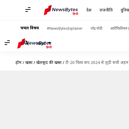
देश
राजनीति
दुनिय
चर्चित विषय
#NewsBytesExplainer
नरेंद्र मोदी
आर्टिफिशियल इ
Hindi
होम
/
खबरें
/
खेलकूद की खबरें
/
टी-20 विश्व कप 2024 से जुड़ी सभी अहम