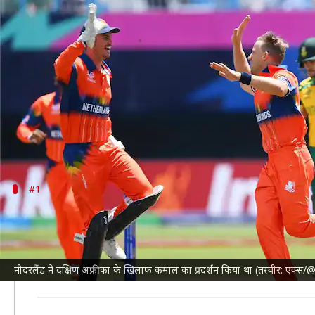
टी-20 विश्व कप के पॉवरप्ले में किए 
लेखन
Jun 09, 2024
06:05 pm
आदर्श कुमार
क्या है खबर?
दक्षिण अफ्रीका क्रिकेट टीम
ने
टी-20 विश्व कप 2024
के 16वें
दक्षिण अफ्रीका ने पॉवरप्ले के दौरान 4 विकेट खोकर सिर्फ 16 
#1
पाकिस्तान- 4/13
वेस्टइंडीज क्रिकेट टीम
ने
पाकिस्तान क्रिकेट टीम
को साल 2014 के विश
जवाब में पाकिस्तान सिर्फ 82 रन पर ऑलआउट हो गई थी।
नीदरलैंड ने दक्षिण अफ्रीका के खिलाफ कमाल का प्रदर्शन किया था (तस्वीर: एक्स
सैमुअल बद्री और सुनील नरेन ने 3-3 विकेट अपने नाम किए थे। प