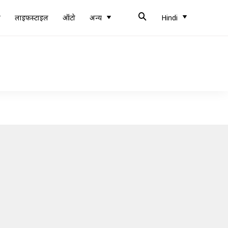
ब
लाइफस्टाइल
ऑटो
अन्य
Hindi