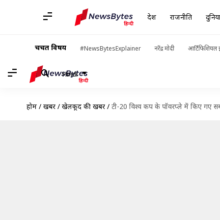
देश
राजनीति
दुनिय
चर्चित विषय
#NewsBytesExplainer
नरेंद्र मोदी
आर्टिफिशियल इ
Hindi
होम
/
खबरें
/
खेलकूद की खबरें
/
टी-20 विश्व कप के पॉवरप्ले में किए गए 