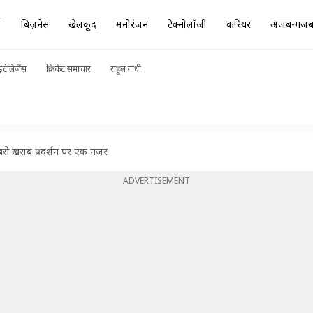
ा
बिज़नेस
खेलकूद
मनोरंजन
टेक्नोलॉजी
करियर
अजब-गज
ंटेलिजेंस
क्रिकेट समाचार
राहुल गांधी
सबसे खराब प्रदर्शन पर एक नजर
ADVERTISEMENT